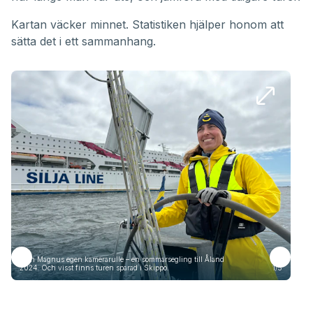
Kartan väcker minnet. Statistiken hjälper honom att
sätta det i ett sammanhang.
Från Magnus egen kamerarulle – en sommarsegling till Åland
Frå
2024. Och visst finns turen sparad i Skippo.
1/5
2024