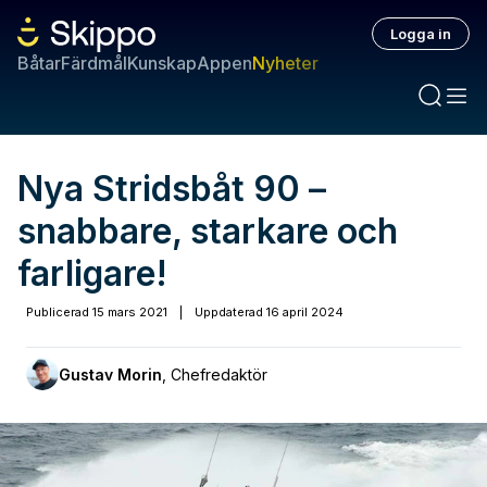
Logga in
Båtar
Färdmål
Kunskap
Appen
Nyheter
Nya Stridsbåt 90 –
snabbare, starkare och
farligare!
Publicerad
15 mars 2021
|
Uppdaterad
16 april 2024
Gustav Morin
,
Chefredaktör