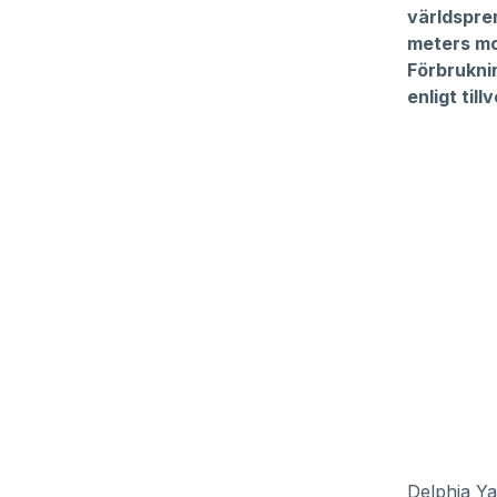
världsprem
meters mo
Förbrukni
enligt til
Delphia Ya