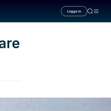
Logga in
are