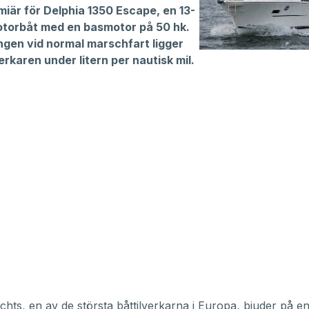
iär för Delphia 1350 Escape, en 13-
torbåt med en basmotor på 50 hk.
ngen vid normal marschfart ligger
lverkaren under litern per nautisk mil.
chts, en av de största båttilverkarna i Europa, bjuder på e