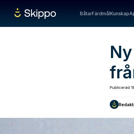
Båtar
Färdmål
Kunskap
A
Ny
fr
Publicerad
1
Redakt