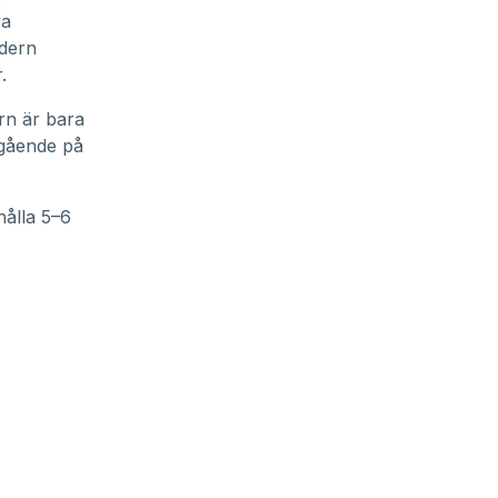
ya
odern
.
rn är bara
pgående på
hålla 5–6