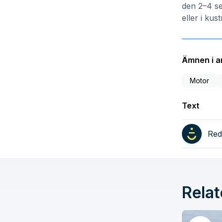
den 2–4 se
eller i kus
Ämnen i ar
Motor
Text
Red
Relat