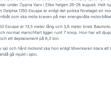
iär under Öppna Varv i Ellös helgen 26–28 augusti. Helt n
 Delphia 1350 Escape är enligt det polska företaget en m
ntbåt som ska möta kraven på mer energisnåla motorbåtar
50 Escape är 13,5 meter lång och 3,8 meter bred. Basmoto
ch normal marschfart ligger runt 7 knop. Hon har ett dju
och ett deplacement på 8,3 ton.
v sjö och hård motvind ska hon enligt tillverkaren klara att 
ndå gå mjukt i sjön.