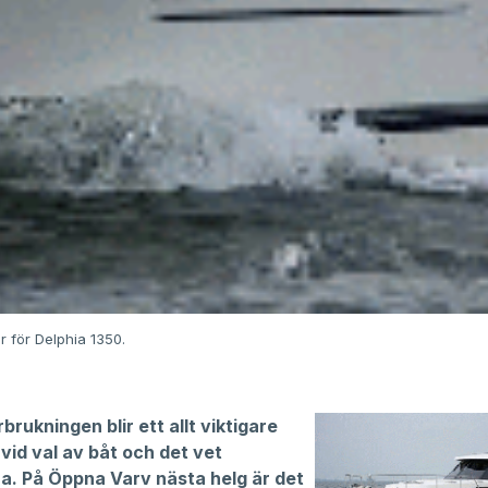
r för Delphia 1350.
brukningen blir ett allt viktigare
vid val av båt och det vet
na. På Öppna Varv nästa helg är det