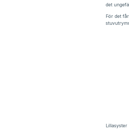
det ungefä
För det få
stuvutrym
Lillasyste