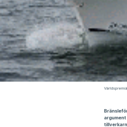
Världspremiä
Bränsleför
argument 
tillverkar