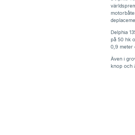
världsprem
motorbåten
deplaceme
Delphia 13
på 50 hk o
0,9 meter 
Även i gro
knop och ä