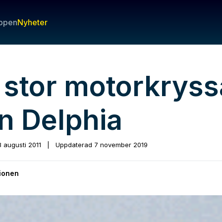
ppen
Nyheter
 stor motorkryss
ån Delphia
8 augusti 2011
|
Uppdaterad
7 november 2019
ionen