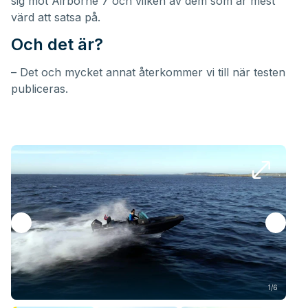
sig mot Airborne 7 och vilken av dem som är mest
värd att satsa på.
Och det är?
– Det och mycket annat återkommer vi till när testen
publiceras.
1/6