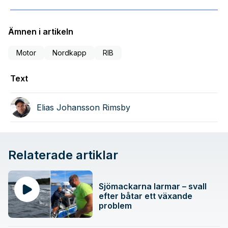
Ämnen i artikeln
Motor
Nordkapp
RIB
Text
Elias Johansson Rimsby
Relaterade artiklar
Sjömackarna larmar – svall
efter båtar ett växande
problem