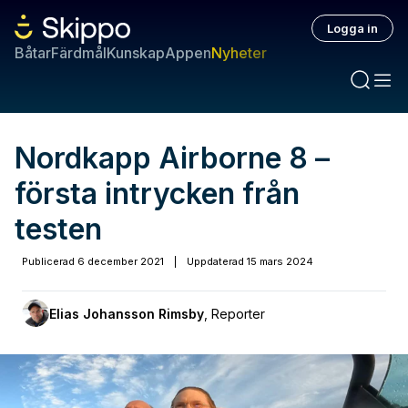
Logga in
Båtar
Färdmål
Kunskap
Appen
Nyheter
Nordkapp Airborne 8 –
första intrycken från
testen
Publicerad
6 december 2021
|
Uppdaterad
15 mars 2024
Elias Johansson Rimsby
,
Reporter