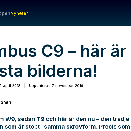
ppen
Nyheter
mbus C9 – här är
sta bilderna!
5 april 2018
|
Uppdaterad
7 november 2019
ionen
m W9, sedan T9 och här är den nu – den tredj
n som är stöpt i samma skrovform. Precis som