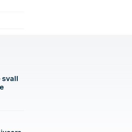
 svall
de