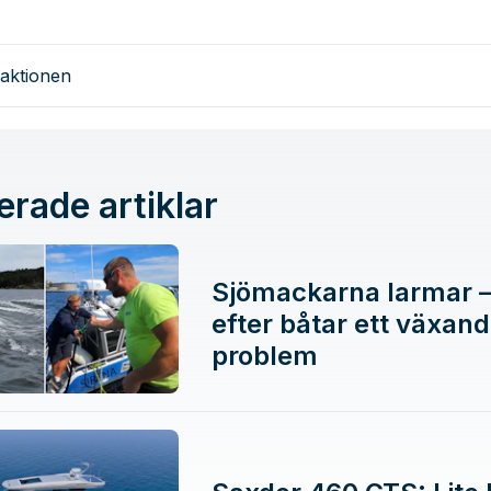
aktionen
erade artiklar
Sjömackarna larmar –
efter båtar ett växan
problem