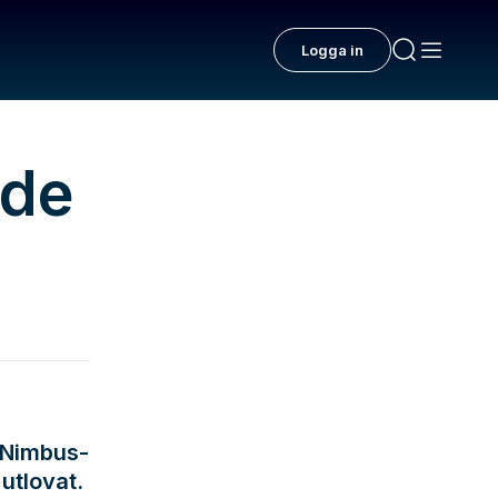
Logga in
 de
e Nimbus-
 utlovat.