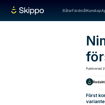
Båtar
Färdmål
Kunskap
A
Ni
för
Publicerad
2
Redakt
Först ko
variante