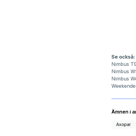
Se också:
Nimbus T9
Nimbus W9 
Nimbus Wee
Weekender 
Ämnen i ar
Axopar