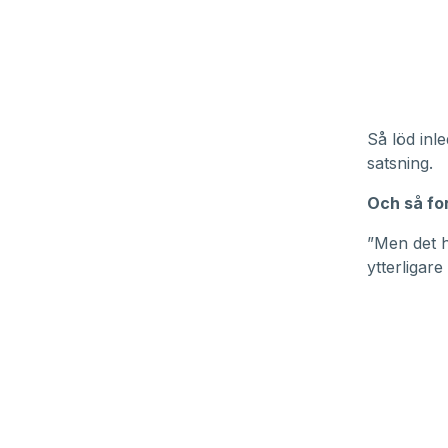
Så löd inl
satsning.
Och så fo
”Men det h
ytterligar