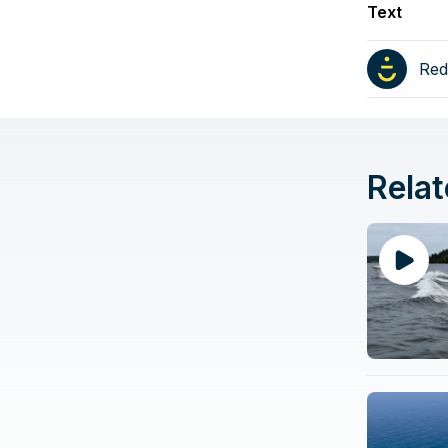
Text
Red
Relat