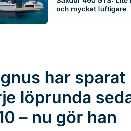
Saxdor 460 GTS: Lite 
och mycket luftigare
gnus har sparat
rje löprunda sed
10 – nu gör han