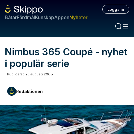
Logga in
Båtar
Färdmål
Kunskap
Appen
Nyheter
Nimbus 365 Coupé - nyhet
i populär serie
Publicerad
25 augusti 2008
Redaktionen