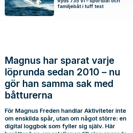
Ryds 735 VI – sportbåt och
familjebåt i tuff test
Magnus har sparat varje
löprunda sedan 2010 – nu
gör han samma sak med
båtturerna
För Magnus Freden handlar Aktiviteter inte
om enskilda spår, utan om något större: en
digital loggbok som fyller sig själv. Här