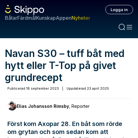
Logga in
Båtar
Färdmål
Kunskap
Appen
Nyheter
Navan S30 – tuff båt med
hytt eller T-Top på givet
grundrecept
Publicerad
18 september 2023
|
Uppdaterad
23 april 2025
Elias Johansson Rimsby
,
Reporter
Först kom Axopar 28. En båt som rörde
om grytan och som sedan kom att