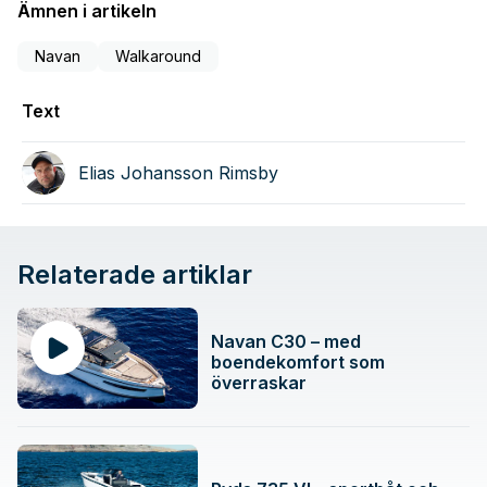
Ämnen i artikeln
Navan
Walkaround
Text
Elias Johansson Rimsby
Relaterade artiklar
Navan C30 – med
boendekomfort som
överraskar