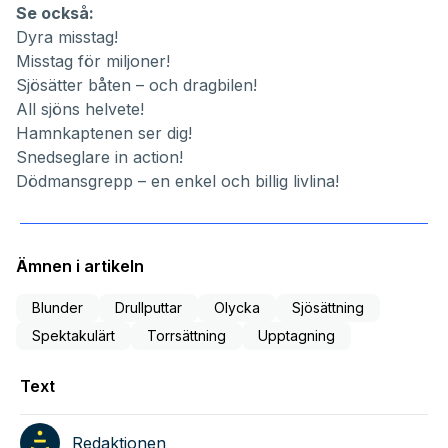
Se också:
Dyra misstag!
Misstag för miljoner!
Sjösätter båten – och dragbilen!
All sjöns helvete!
Hamnkaptenen ser dig!
Snedseglare in action!
Dödmansgrepp – en enkel och billig livlina!
Ämnen i artikeln
Blunder
Drullputtar
Olycka
Sjösättning
Spektakulärt
Torrsättning
Upptagning
Text
Redaktionen