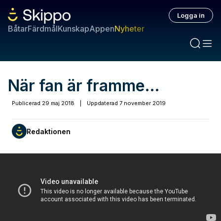
Logga in
Båtar
Färdmål
Kunskap
Appen
Nyheter
När fan är framme…
Publicerad
29 maj 2018
|
Uppdaterad
7 november 2019
Redaktionen