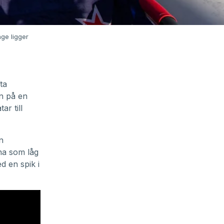
nge ligger
ta
n på en
ar till
n
rna som låg
d en spik i