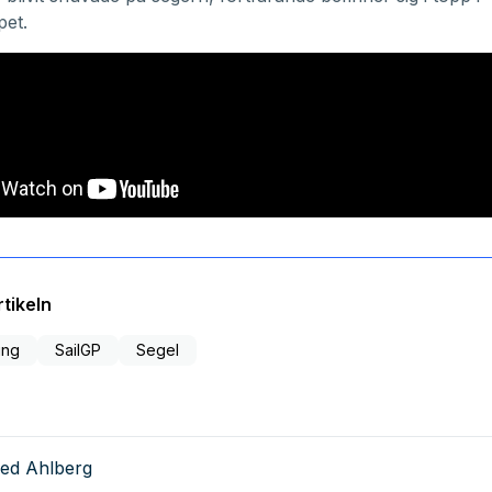
pet.
tikeln
ing
SailGP
Segel
red Ahlberg