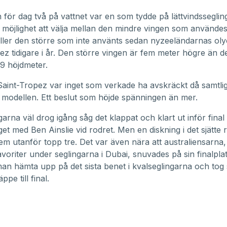
för dag två på vattnet var en som tydde på lättvindsseglin
r möjlighet att välja mellan den mindre vingen som använde
ller den större som inte använts sedan nyzeeländarnas oly
ez tidigare i år. Den större vingen är fem meter högre än 
9 höjdmeter.
Saint-Tropez var inget som verkade ha avskräckt då samtlig
 modellen. Ett beslut som höjde spänningen än mer.
arna väl drog igång såg det klappat och klart ut inför final 
aget med Ben Ainslie vid rodret. Men en diskning i det sjätte 
m utanför topp tre. Det var även nära att australiensarna,
voriter under seglingarna i Dubai, snuvades på sin finalpla
an hämta upp på det sista benet i kvalseglingarna och tog
pe till final.