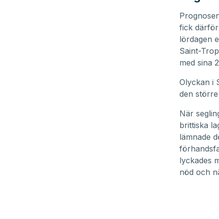
Prognosen 
fick därfö
lördagen e
Saint-Trop
med sina 2
Olyckan i 
den större
När segling
brittiska l
lämnade de
förhandsfa
lyckades m
nöd och näp