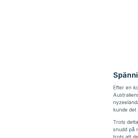
Spännin
Efter en ko
Australien
nyzeelända
kunde det 
Trots dett
snudd på m
trots att d