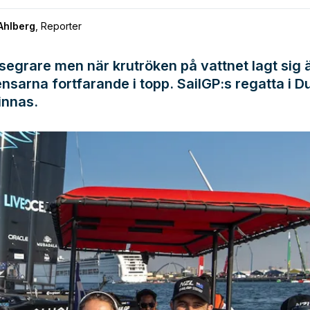
Ahlberg
,
Reporter
segrare men när krutröken på vattnet lagt sig 
ensarna fortfarande i topp. SailGP:s regatta i Du
innas.