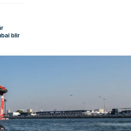
är
bai blir