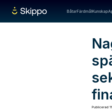
Båtar
Färdmål
Kunskap
A
Na
spä
se
fin
Publicerad
1