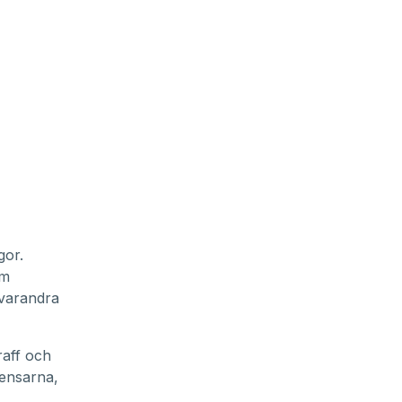
gor.
om
 varandra
raff och
iensarna,