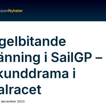
ppen
Nyheter
gelbitande
nning i SailGP –
kunddrama i
alracet
1 december 2023