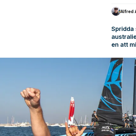
Alfred 
Spridda 
australi
en att m