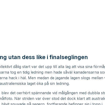
g utan dess like i finalseglingen
llektivt dålig start var det upp till alla lag att visa sina förmå
sarna tog en tidig ledning men hade såväl kanadensarna s
rna hack i häl. Men medan de jagande lagen slogs mellan
australiensiska laget öka på sin ledning.
a blev det oerhört spännande vid målgången med dubbla st
ålfoto. När striden var över stod det dock klart att austral
e blivit snuvade på segern, fortfarande befinner sig i topp i