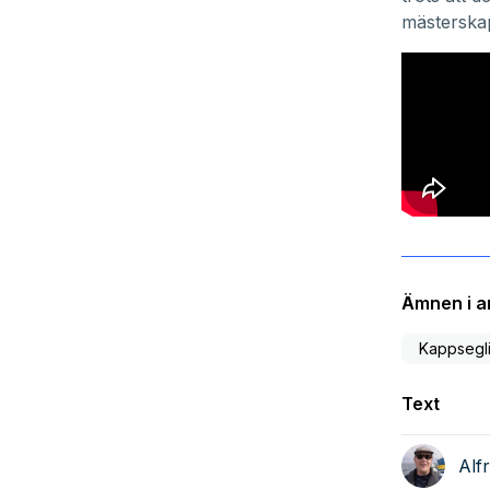
mästerska
Ämnen i ar
Kappsegl
Text
Alf