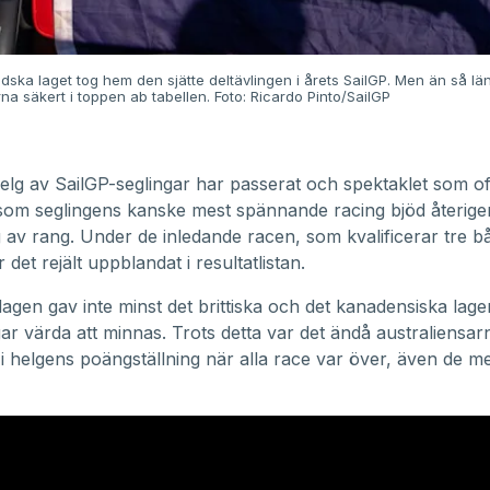
dska laget tog hem den sjätte deltävlingen i årets SailGP. Men än så lä
na säkert i toppen ab tabellen. Foto: Ricardo Pinto/SailGP
elg av
SailGP-seglingar
har passerat och spektaklet som of
som seglingens kanske mest spännande racing bjöd återige
 av rang. Under de inledande racen, som kvalificerar tre båt
r det rejält uppblandat i resultatlistan.
agen gav inte minst det brittiska och det kanadensiska lage
ar värda att minnas. Trots detta var det ändå australiensa
i helgens poängställning när alla race var över, även de me