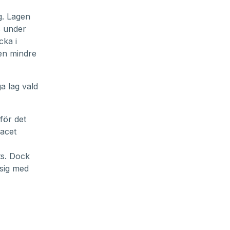
g. Lagen
s under
cka i
den mindre
a lag vald
för det
racet
ts. Dock
 sig med