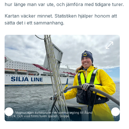
hur länge man var ute, och jämföra med tidigare turer.
Kartan väcker minnet. Statistiken hjälper honom att
sätta det i ett sammanhang.
Från Magnus egen kamerarulle – en sommarsegling till Åland
Frå
2024. Och visst finns turen sparad i Skippo.
1/5
2024