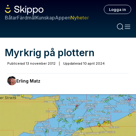
Logga in
Båtar
Färdmål
Kunskap
Appen
Nyheter
Myrkrig på plottern
Publicerad
13 november 2012
|
Uppdaterad
10 april 2024
Erling Matz