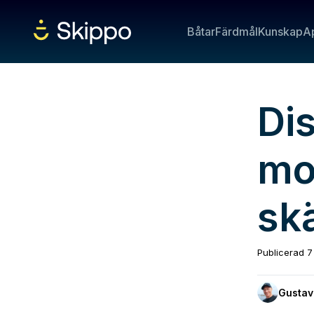
Båtar
Färdmål
Kunskap
A
Di
mo
sk
Publicerad
7
Gustav