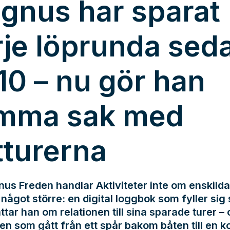
gnus har sparat
rje löprunda sed
10 – nu gör han
mma sak med
tturerna
us Freden handlar Aktiviteter inte om enskilda
något större: en digital loggbok som fyller sig s
ttar han om relationen till sina sparade turer –
en som gått från ett spår bakom båten till en k