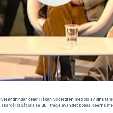
livesändningar delar Håkan Södergren med sig av sina tan
skärgårdsbåt ska se ut. I tredje avsnittet bollas idéerna m