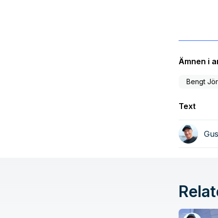
Ämnen i ar
Bengt Jör
Text
Gus
Relat