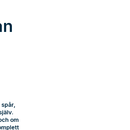
an
 spår,
jälv.
 och om
omplett