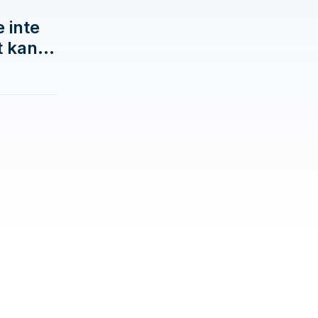
t kan
a