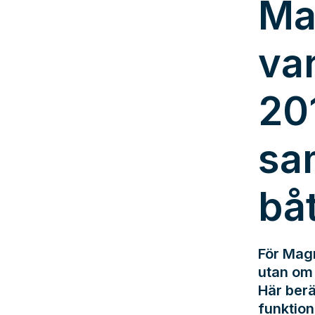
Ma
va
20
sa
bå
För Magn
utan om 
Här berä
funktion