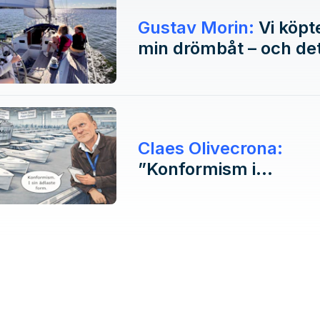
Gustav Morin:
Vi köpte inte
min drömbåt – och de
ha varit vårt livs bäst
båtköp
Claes Olivecrona:
”Konformism i
båtbranschen!”