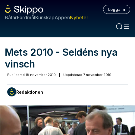
Logga in
Båtar
Färdmål
Kunskap
Appen
Nyheter
Mets 2010 - Seldéns nya
vinsch
Publicerad
18 november 2010
|
Uppdaterad
7 november 2019
Redaktionen