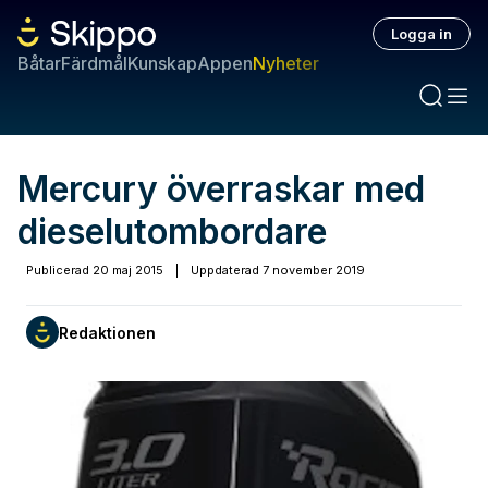
Logga in
Båtar
Färdmål
Kunskap
Appen
Nyheter
Mercury överraskar med
dieselutombordare
Publicerad
20 maj 2015
|
Uppdaterad
7 november 2019
Redaktionen