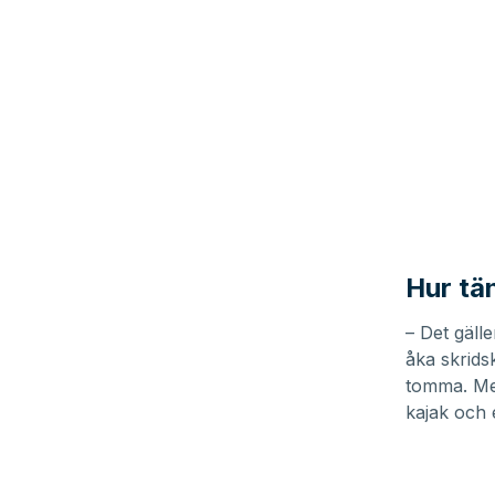
Hur tä
– Det gälle
åka skrids
tomma. Men 
kajak och