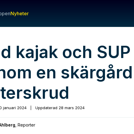
ppen
Nyheter
d kajak och SUP
nom en skärgård 
nterskrud
0 januari 2024
|
Uppdaterad
28 mars 2024
Ahlberg
,
Reporter