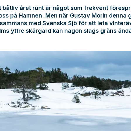
vt båtliv året runt är något som frekvent föresp
 oss på Hamnen. Men när Gustav Morin denna 
illsammans med Svenska Sjö för att leta vinterä
lms yttre skärgård kan någon slags gräns änd