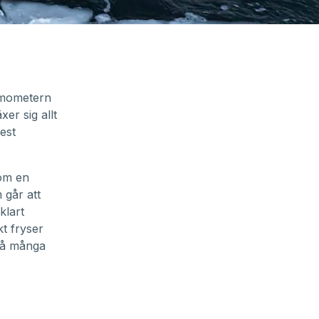
rmometern
er sig allt
est
som en
 går att
klart
t fryser
 på många