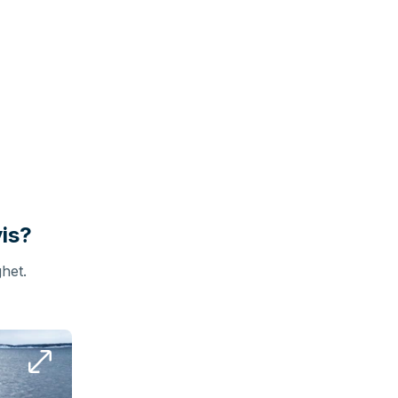
is?
ghet.