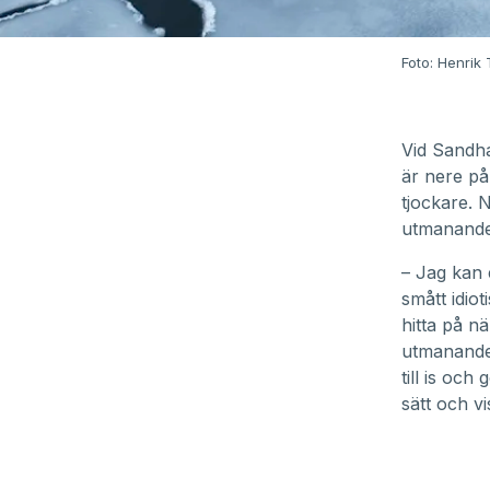
Foto: Henrik
Vid Sandha
är nere på
tjockare. 
utmanande
– Jag kan 
smått idiot
hitta på nä
utmanande 
till is oc
sätt och v