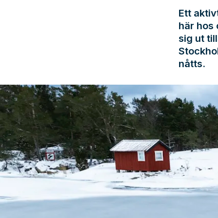
Ett akti
här hos
sig ut t
Stockho
nåtts.