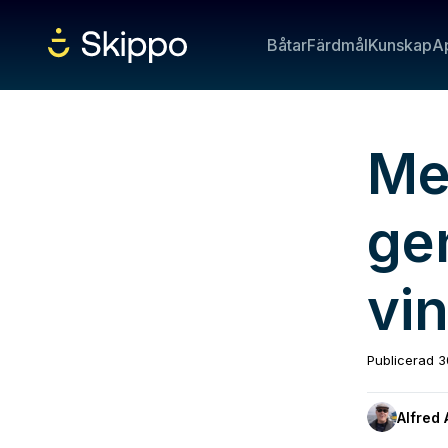
Båtar
Färdmål
Kunskap
A
Me
ge
vi
Publicerad
3
Alfred 