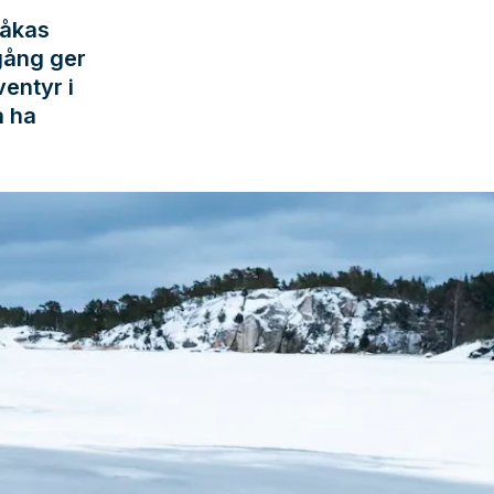
råkas
gång ger
ventyr i
å ha