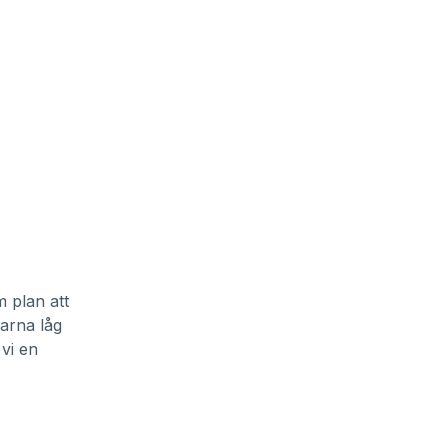
m plan att
darna låg
 vi en