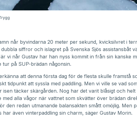
 Trygg
mn når byvindarna 20 meter per sekund, kvicksilvret i te
 dubbla siffror och islagret på
Svenska Sjös
assistansbåt väx
När vi når Gustav har han nyss kommit in från sin kanske m
 tur på SUP-brädan någonsin.
erkänna att denna första dag för de flesta skulle framstå 
iskt tidpunkt att syssla med paddling. Men vi ville se vad som
r isen täcker skärgården. Nog har det varit blåsigt och helt 
med alla vågor när vattnet som skvätter över brädan direk
h gör den redan utmanande balansakten smått omöjlig. Men
is har även vinterpaddling sin charm, säger Gustav Morin.