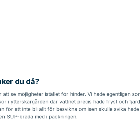
nker du då?
r att se möjligheter istället för hinder. Vi hade egentligen so
kor i ytterskärgården där vattnet precis hade fryst och fjär
för att inte bli allt för besvikna om isen skulle svika hade
 en SUP-bräda med i packningen.