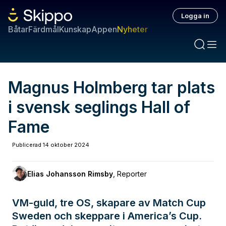
Logga in
Båtar
Färdmål
Kunskap
Appen
Nyheter
Magnus Holmberg tar plats
i svensk seglings Hall of
Fame
Publicerad
14 oktober 2024
Elias Johansson Rimsby
,
Reporter
VM-guld, tre OS, skapare av Match Cup
Sweden och skeppare i America’s Cup.