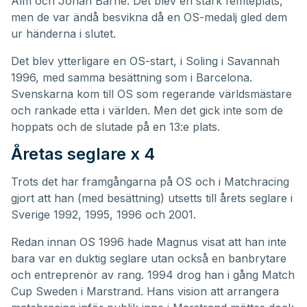
Alm och Johan Barne. Det blev en stark femteplats,
men de var ändå besvikna då en OS-medalj gled dem
ur händerna i slutet.
Det blev ytterligare en OS-start, i Soling i Savannah
1996, med samma besättning som i Barcelona.
Svenskarna kom till OS som regerande världsmästare
och rankade etta i världen. Men det gick inte som de
hoppats och de slutade på en 13:e plats.
Åretas seglare x 4
Trots det har framgångarna på OS och i Matchracing
gjort att han (med besättning) utsetts till årets seglare i
Sverige 1992, 1995, 1996 och 2001.
Redan innan OS 1996 hade Magnus visat att han inte
bara var en duktig seglare utan också en banbrytare
och entreprenör av rang. 1994 drog han i gång Match
Cup Sweden i Marstrand. Hans vision att arrangera