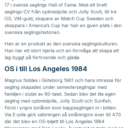
17 i svensk seglings Hall of Fame. Med ett brett
seglings-CV från optimistjolle och Jolly Scott, till tre
OS, VM-guld, skapare av Match Cup Sweden och
skeppare i America’s Cup har han en given plats i den
svenska seglingshistorien.
Han är en produkt av den svenska seglingskulturen.
Han har ett stort hjärta och en förmåga att skapa ett
lag byggt på förtroende och glädje.
OS i till Los Angeles 1984
Magnus föddes i Göteborg 1961 och hans intresse för
segling skapades under semesterseglingar med
familjen i slutet av 60-talet. Sedan blev det lite egen
segling med optimistjolle, Jolly Scott och Sunfish.
Först i yngre tonåren kom kappseglingen in i bilden.
Via E-jolle gick satsningen så småningom över till 470
där det blev en OS-biljett till Los Angeles 1984