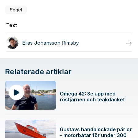
Segel
Text
Elias Johansson Rimsby
Relaterade artiklar
Omega 42: Se upp med
röstjärnen och teakdäcket
Gustavs handplockade pärlor
– motorbåtar för under 300