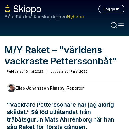
Logga in
Båtar
Färdmål
Kunskap
Appen
Nyheter
M/Y Raket – "världens
vackraste Petterssonbåt"
Publicerad
16 maj 2023
|
Uppdaterad
17 maj 2023
Elias Johansson Rimsby
,
Reporter
”Vackrare Petterssonare har jag aldrig
skådat.” Så löd utlåtandet från
träbåtsgurun Mats Ahrrénborg när han
såg Raket för första gången.