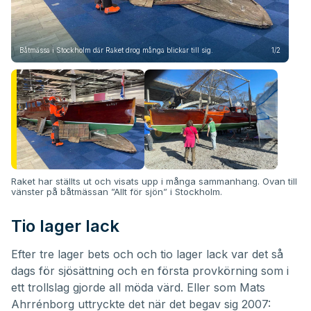
Båtmässa i Stockholm där Raket drog många blickar till sig.
1/2
Klar
Raket har ställts ut och visats upp i många sammanhang. Ovan till
vänster på båtmässan ”Allt för sjön” i Stockholm.
Tio lager lack
Efter tre lager bets och och tio lager lack var det så
dags för sjösättning och en första provkörning som i
ett trollslag gjorde all möda värd. Eller som Mats
Ahrrénborg uttryckte det när det begav sig 2007: