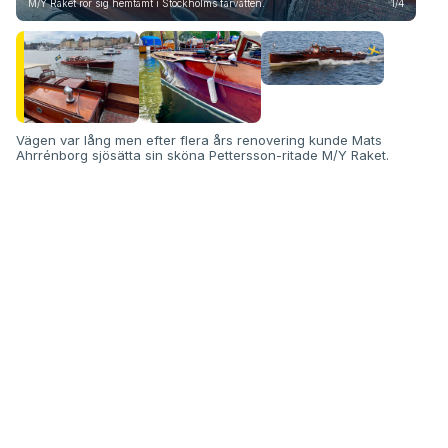
M/Y Raket rör sig hemtamt i Stockholms farvatten.
1/4
Det 
Vägen var lång men efter flera års renovering kunde Mats
Ahrrénborg sjösätta sin sköna Pettersson-ritade M/Y Raket.