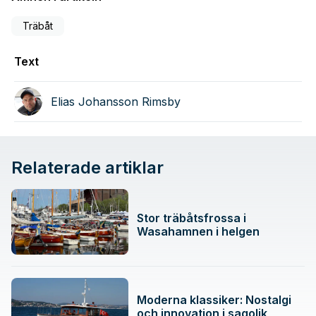
Träbåt
Text
Elias Johansson Rimsby
Relaterade artiklar
Stor träbåtsfrossa i
Wasahamnen i helgen
Moderna klassiker: Nostalgi
och innovation i sagolik