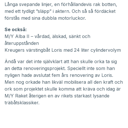
Långa svepande linjer, en förhållandevis rak botten,
med ett tydligt ”släpp” i aktern. Och så så fördäcket
förstås med sina dubbla motorluckor.
Se också:
M/Y Alba II – vårdad, älskad, sänkt och
återuppstånden
Kreugers värstingbåt Loris med 24 liter cylindervolym
Ändå var det inte självklart att han skulle orka ta sig
an detta renoveringsprojekt. Speciellt inte som han
nyligen hade avslutat fem års renovering av Loris.
Men nog orkade han likväl mobilisera all den kraft och
ork som projektet skulle komma att kräva och idag är
M/Y Raket återigen en av rikets starkast lysande
träbåtsklassiker.