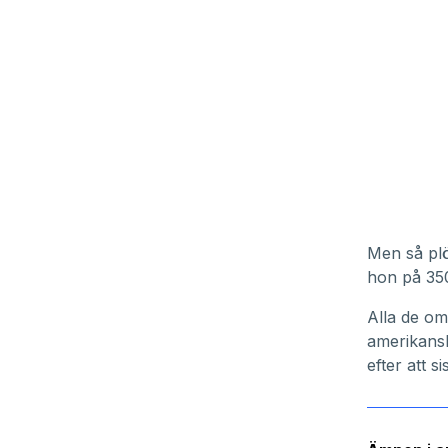
Men så plö
hon på 350
Alla de om
amerikansk
efter att 