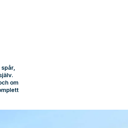
 spår,
jälv.
 och om
omplett