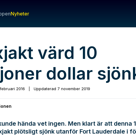
ppen
Nyheter
jakt värd 10
joner dollar sjön
 februari 2016
|
Uppdaterad
7 november 2019
ionen
kunde hända vet ingen. Men klart är att denna 
xjakt plötsligt sjönk utanför Fort Lauderdale i f