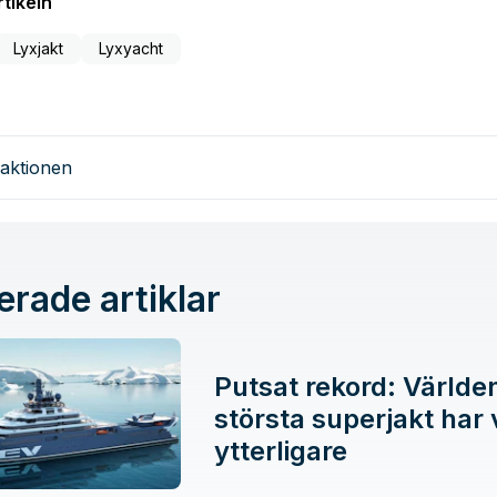
tikeln
Lyxjakt
Lyxyacht
aktionen
erade artiklar
Putsat rekord: Världe
största superjakt har 
ytterligare