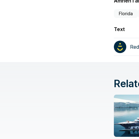
Ämnen i ar
Florida
Text
Red
Relat