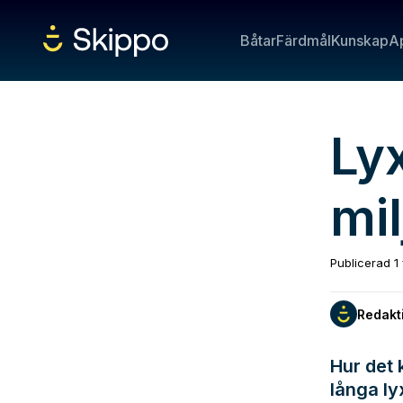
Båtar
Färdmål
Kunskap
A
Lyx
mil
Publicerad
1
Redakt
Hur det 
långa ly