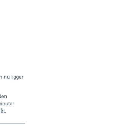
h nu ligger
den
minuter
åt.