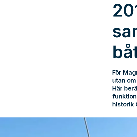
20
sa
bå
För Magn
utan om 
Här berä
funktion
historik 