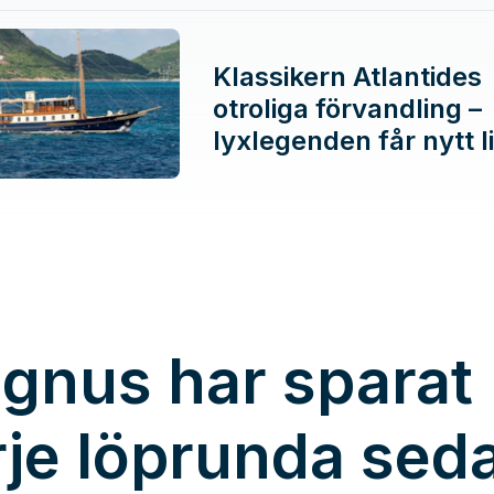
Klassikern Atlantides
otroliga förvandling –
lyxlegenden får nytt l
gnus har sparat
rje löprunda sed