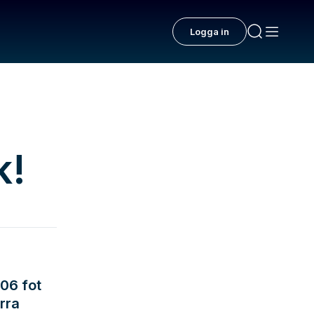
Logga in
k!
106 fot
örra