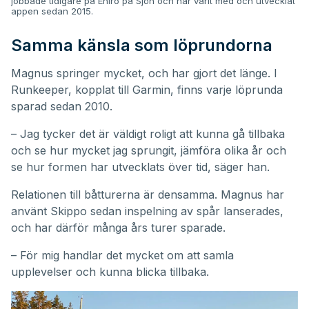
jobbade tidigare på Eniro på Sjön och har varit med och utvecklat
appen sedan 2015.
Samma känsla som löprundorna
Magnus springer mycket, och har gjort det länge. I
Runkeeper, kopplat till Garmin, finns varje löprunda
sparad sedan 2010.
– Jag tycker det är väldigt roligt att kunna gå tillbaka
och se hur mycket jag sprungit, jämföra olika år och
se hur formen har utvecklats över tid, säger han.
Relationen till båtturerna är densamma. Magnus har
använt Skippo sedan inspelning av spår lanserades,
och har därför många års turer sparade.
– För mig handlar det mycket om att samla
upplevelser och kunna blicka tillbaka.