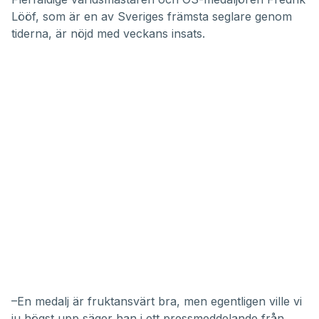
Lööf, som är en av Sveriges främsta seglare genom
tiderna, är nöjd med veckans insats.
–En medalj är fruktansvärt bra, men egentligen ville vi
ju högst upp säger han i ett pressmeddelande från