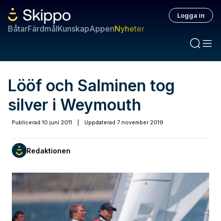
Logga in
Båtar
Färdmål
Kunskap
Appen
Nyheter
Lööf och Salminen tog
silver i Weymouth
Publicerad
10 juni 2011
|
Uppdaterad
7 november 2019
Redaktionen