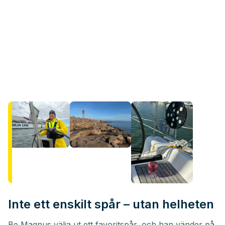
Inte ett enskilt spår – utan helheten
Be Magnus välja ut ett favoritspår, och han vänder på