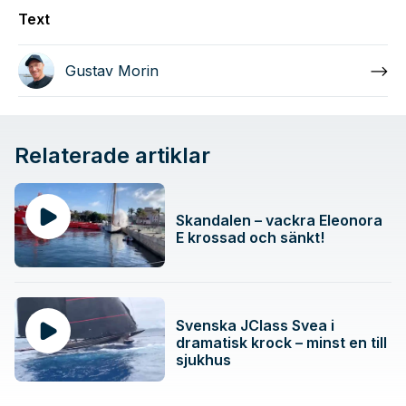
Text
Gustav Morin
Relaterade artiklar
Skandalen – vackra Eleonora
E krossad och sänkt!
Svenska JClass Svea i
dramatisk krock – minst en till
sjukhus