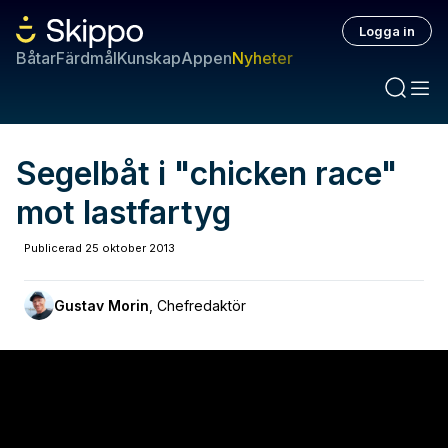
Logga in
Båtar
Färdmål
Kunskap
Appen
Nyheter
Segelbåt i "chicken race"
mot lastfartyg
Publicerad
25 oktober 2013
Gustav Morin
,
Chefredaktör