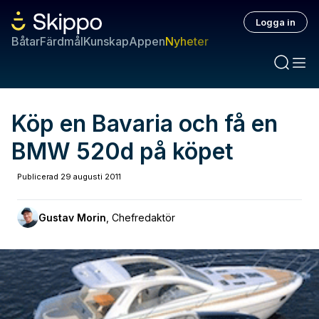
Logga in
Båtar
Färdmål
Kunskap
Appen
Nyheter
Köp en Bavaria och få en
BMW 520d på köpet
Publicerad
29 augusti 2011
Gustav Morin
,
Chefredaktör