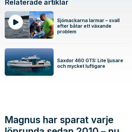
Relaterade artiklar
Sjömackarna larmar – svall
efter båtar ett växande
problem
Saxdor 460 GTS: Lite ljusare
och mycket luftigare
Magnus har sparat varje
löprunda sedan 2010 – nu