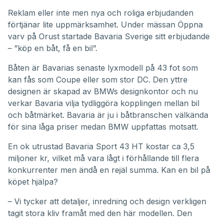
Reklam eller inte men nya och roliga erbjudanden
förtjänar lite uppmärksamhet. Under mässan Öppna
varv på Orust startade Bavaria Sverige sitt erbjudande
– ”köp en båt, få en bil”.
Båten är Bavarias senaste lyxmodell på 43 fot som
kan fås som Coupe eller som stor DC. Den yttre
designen är skapad av BMWs designkontor och nu
verkar Bavaria vilja tydliggöra kopplingen mellan bil
och båtmärket. Bavaria är ju i båtbranschen välkända
för sina låga priser medan BMW uppfattas motsatt.
En ok utrustad Bavaria Sport 43 HT kostar ca 3,5
miljoner kr, vilket må vara lågt i förhållande till flera
konkurrenter men ändå en rejäl summa. Kan en bil på
köpet hjälpa?
– Vi tycker att detaljer, inredning och design verkligen
tagit stora kliv framåt med den här modellen. Den