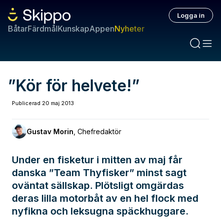
Logga in
Båtar
Färdmål
Kunskap
Appen
Nyheter
”Kör för helvete!”
Publicerad
20 maj 2013
Gustav Morin
,
Chefredaktör
Under en fisketur i mitten av maj får
danska ”Team Thyfisker” minst sagt
oväntat sällskap. Plötsligt omgärdas
deras lilla motorbåt av en hel flock med
nyfikna och leksugna späckhuggare.