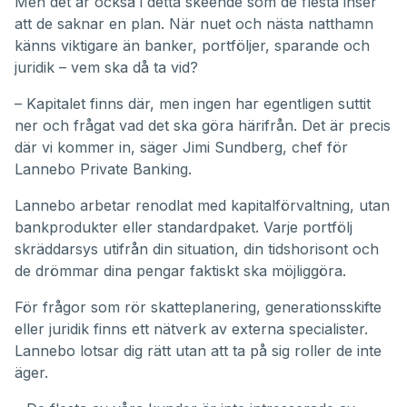
Men det är också i detta skeende som de flesta inser
att de saknar en plan. När nuet och nästa natthamn
känns viktigare än banker, portföljer, sparande och
juridik – vem ska då ta vid?
– Kapitalet finns där, men ingen har egentligen suttit
ner och frågat vad det ska göra härifrån. Det är precis
där vi kommer in, säger Jimi Sundberg, chef för
Lannebo Private Banking.
Lannebo arbetar renodlat med kapitalförvaltning, utan
bankprodukter eller standardpaket. Varje portfölj
skräddarsys utifrån din situation, din tidshorisont och
de drömmar dina pengar faktiskt ska möjliggöra.
För frågor som rör skatteplanering, generationsskifte
eller juridik finns ett nätverk av externa specialister.
Lannebo lotsar dig rätt utan att ta på sig roller de inte
äger.