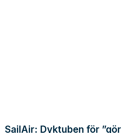
SailAir: Dyktuben för ”gör