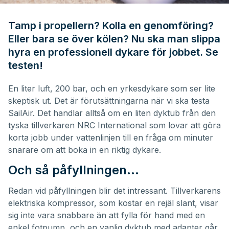
0
seconds
of
Tamp i propellern? Kolla en genomföring?
11
Eller bara se över kölen? Nu ska man slippa
minutes,
36
hyra en professionell dykare för jobbet. Se
seconds
testen!
En liter luft, 200 bar, och en yrkesdykare som ser lite
skeptisk ut. Det är förutsättningarna när vi ska testa
SailAir. Det handlar alltså om en liten dyktub från den
tyska tillverkaren NRC International som lovar att göra
korta jobb under vattenlinjen till en fråga om minuter
snarare om att boka in en riktig dykare.
Och så påfyllningen…
Redan vid påfyllningen blir det intressant. Tillverkarens
elektriska kompressor, som kostar en rejäl slant, visar
sig inte vara snabbare än att fylla för hand med en
enkel fotpump, och en vanlig dyktub med adapter går