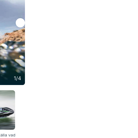
1/4
tälla vad