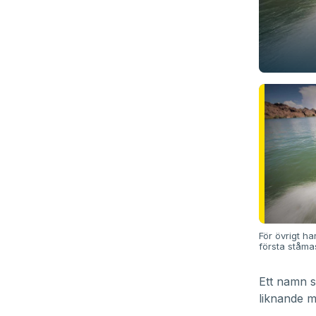
För övrigt h
första ståma
Ett namn s
liknande m