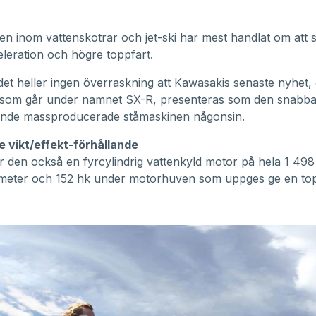
en inom vattenskotrar och jet-ski har mest handlat om att s
eleration och högre toppfart.
det heller ingen överraskning att Kawasakis senaste nyhet,
 som går under namnet SX-R, presenteras som den snabba
ande massproducerade ståmaskinen någonsin.
e vikt/effekt-förhållande
 den också en fyrcylindrig vattenkyld motor på hela 1 498
imeter och 152 hk under motorhuven som uppges ge en top