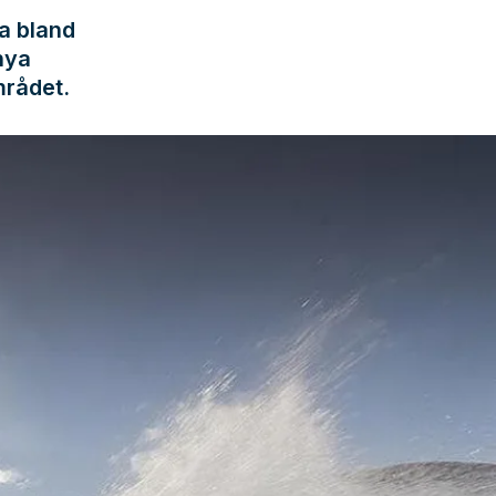
ta bland
 nya
rådet.