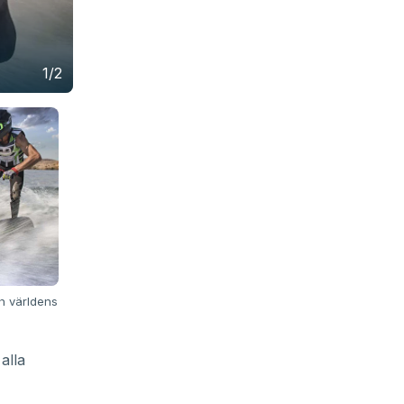
1/2
h världens
alla