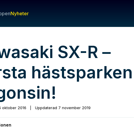
ppen
Nyheter
wasaki SX-R –
rsta hästsparken
gonsin!
4 oktober 2016
|
Uppdaterad
7 november 2019
ionen