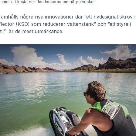
mer att kosta när den lanseras om några veckor.
amhålls några nya innovationer där ”ett nydesignat skrov
lector (KSD) som reducerar vattenstänk” och ”ett styre i
il” är de mest utmärkande.