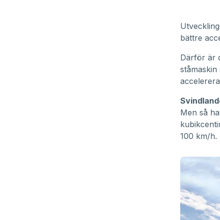
Utveckling
bättre acc
Därför är 
ståmaskin
accelerer
Svindland
Men så har
kubikcent
100 km/h.