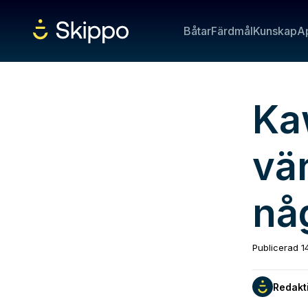
Båtar
Färdmål
Kunskap
A
Ka
vä
nå
Publicerad
1
Redakt