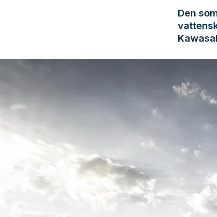
Den som 
vattensko
Kawasak