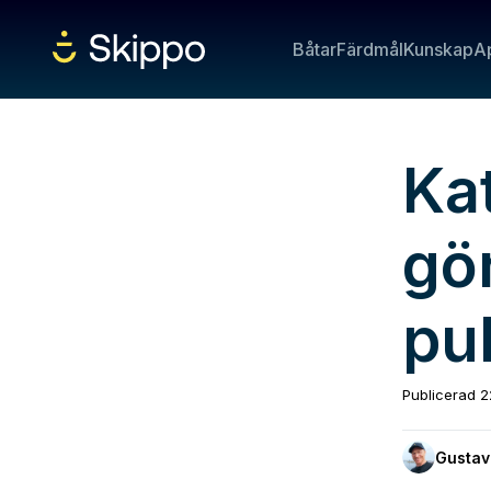
Båtar
Färdmål
Kunskap
A
Ka
gör
pu
Publicerad
2
Gustav