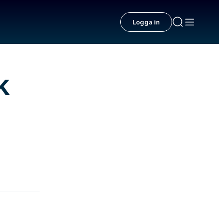
Logga in
k