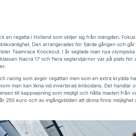
ick en regatta i Holland som skiljer sig från mängden. Fokus 
ublikvänlighet. Den arrangerades för fjärde gången och går
lster Teamrace Knockout. I år seglade man nya olympiska
lassen Nacra 17 och flera seglarstjärnor var på plats för a
er.
ch racing som avgör regattan men som en extra krydda ha
 som man kan likna vid inverterad limbodans. Det handlar o
änsen till kappsejsning som möjligt och hålla masten från v
år 250 euro och av ingångsbilden att döma finns möjlighet 