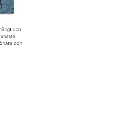
 mångt och
senaste
rönare och