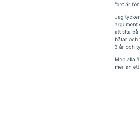
”det är för
Jag tycker 
argument s
att titta 
båtar och 
3 år och t
Men alla är
mer än ett