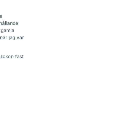
la
hållande
a gamla
när jag var
blicken fäst