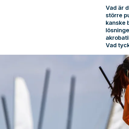
Vad är d
större p
kanske b
lösning
akrobati
Vad tyc