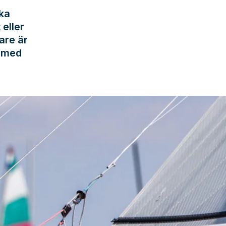
cka
 eller
are är
t med