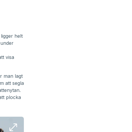
ligger helt
 under
tt visa
r man lagt
m att segla
attenytan.
att plocka