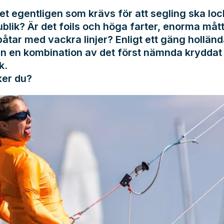
et egentligen som krävs för att segling ska lo
ublik? Är det foils och höga farter, enorma mått
åtar med vackra linjer? Enligt ett gäng holländ
en en kombination av det först nämnda krydda
k.
ker du?