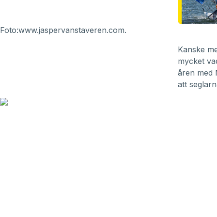
Foto:
www.jaspervanstaveren.com
.
Kanske mes
mycket vad
åren med M
att seglarn