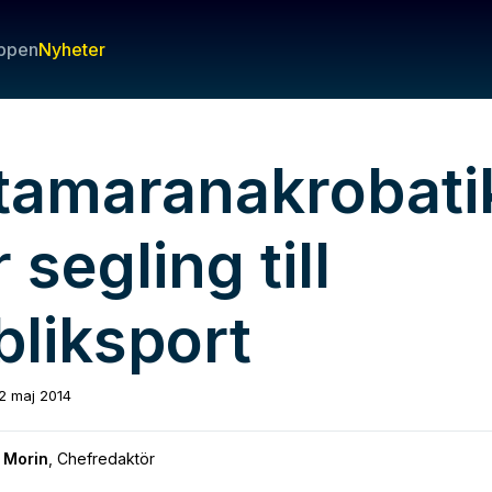
ppen
Nyheter
tamaranakrobati
 segling till
bliksport
2 maj 2014
 Morin
,
Chefredaktör