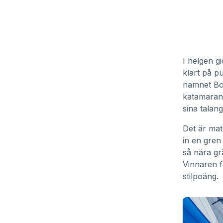
I helgen g
klart på p
namnet Bo
katamarank
sina talang
Det är mat
in en gren
så nära gr
Vinnaren f
stilpoäng.