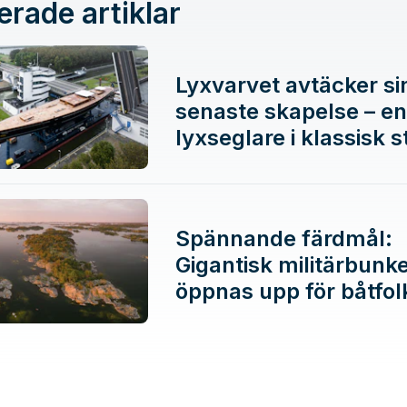
erade artiklar
Lyxvarvet avtäcker si
senaste skapelse – en
lyxseglare i klassisk st
Spännande färdmål:
Gigantisk militärbunk
öppnas upp för båtfol