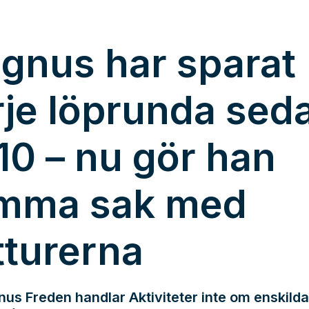
gnus har sparat
rje löprunda sed
10 – nu gör han
mma sak med
tturerna
us Freden handlar Aktiviteter inte om enskilda