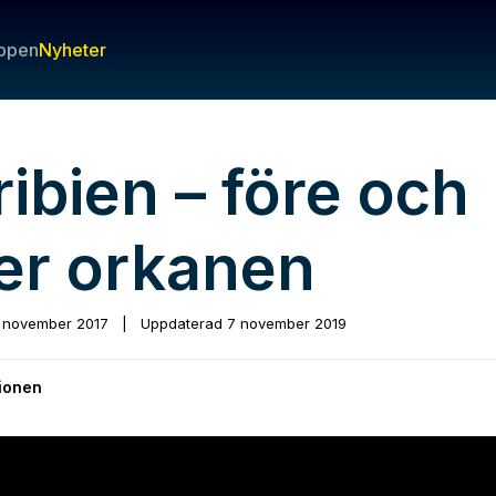
ppen
Nyheter
ibien – före och
ter orkanen
 november 2017
|
Uppdaterad
7 november 2019
ionen