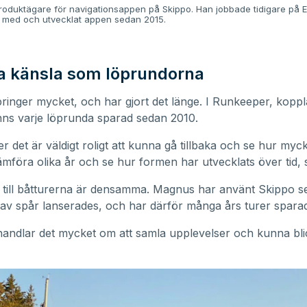
oduktägare för navigationsappen på Skippo. Han jobbade tidigare på E
t med och utvecklat appen sedan 2015.
 känsla som löprundorna
inger mycket, och har gjort det länge. I Runkeeper, kopplat
nns varje löprunda sparad sedan 2010.
r det är väldigt roligt att kunna gå tillbaka och se hur myck
jämföra olika år och se hur formen har utvecklats över tid,
 till båtturerna är densamma. Magnus har använt Skippo s
 av spår lanserades, och har därför många års turer spara
handlar det mycket om att samla upplevelser och kunna bl