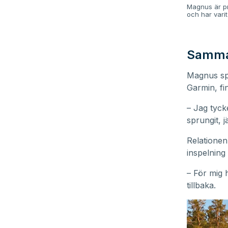
Magnus är pr
och har vari
Samma
Magnus spr
Garmin, fi
– Jag tycke
sprungit, 
Relationen
inspelning
– För mig 
tillbaka.