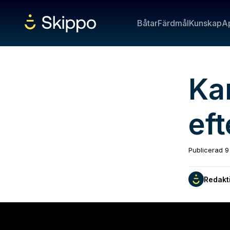
Båtar
Färdmål
Kunskap
A
Kar
ef
Publicerad
9
Redakt