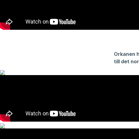
Orkanen h
till det n