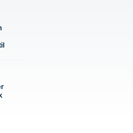
n
il
er
k