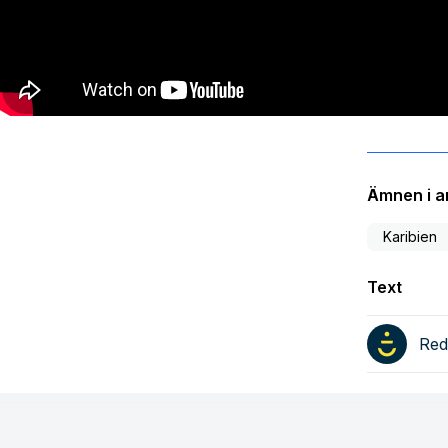
Ämnen i ar
Karibien
Text
Red