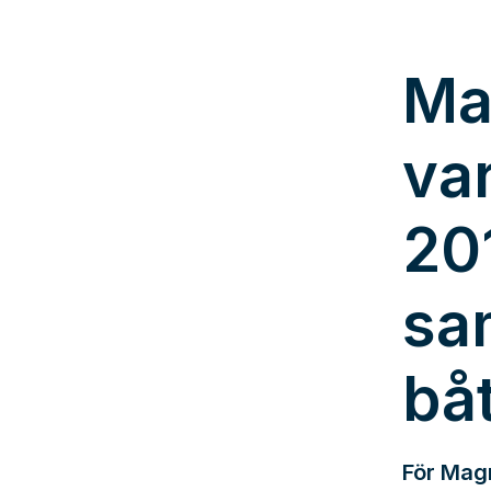
Ma
va
20
sa
bå
För Magn