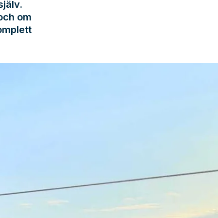
jälv.
 och om
omplett