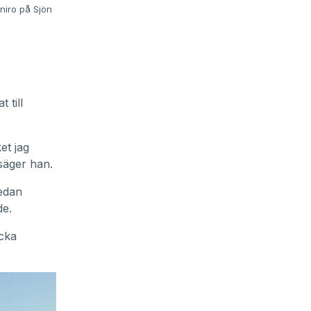
niro på Sjön
 till
et jag
 säger han.
edan
de.
icka