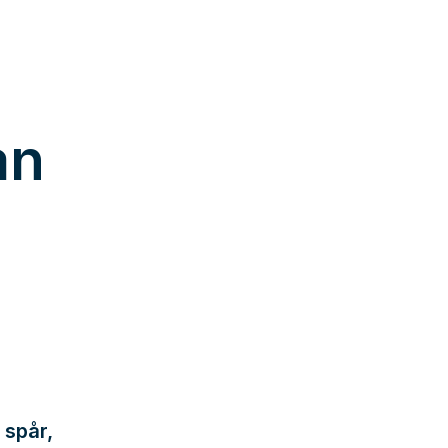
an
 spår,