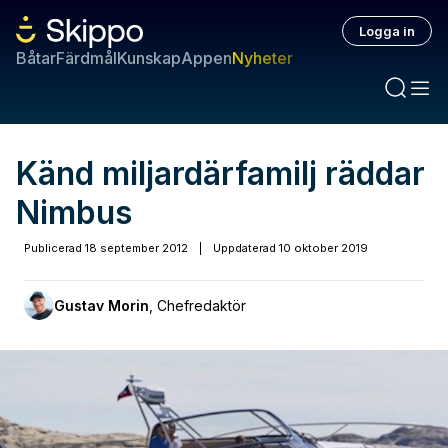
Logga in
Båtar
Färdmål
Kunskap
Appen
Nyheter
Känd miljardärfamilj räddar
Nimbus
Publicerad
18 september 2012
|
Uppdaterad
10 oktober 2019
Gustav Morin
,
Chefredaktör