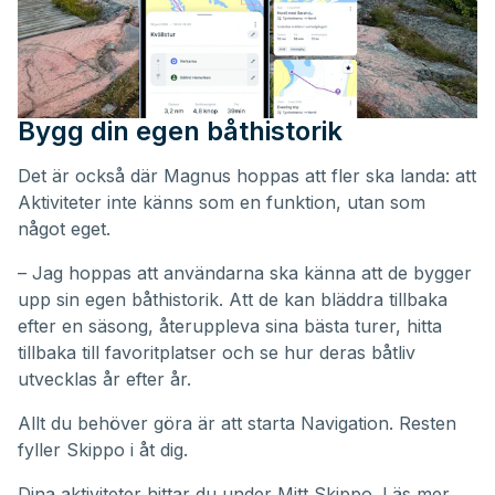
Bygg din egen båthistorik
Det är också där Magnus hoppas att fler ska landa: att
Aktiviteter inte känns som en funktion, utan som
något eget.
– Jag hoppas att användarna ska känna att de bygger
upp sin egen båthistorik. Att de kan bläddra tillbaka
efter en säsong, återuppleva sina bästa turer, hitta
tillbaka till favoritplatser och se hur deras båtliv
utvecklas år efter år.
Allt du behöver göra är att starta Navigation. Resten
fyller Skippo i åt dig.
Dina aktiviteter hittar du under
Mitt Skippo
. Läs mer