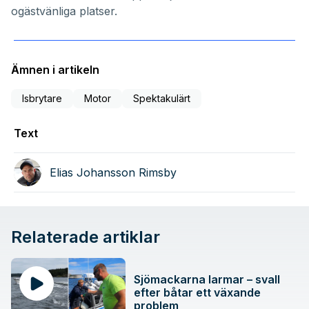
ogästvänliga platser.
Ämnen i artikeln
Isbrytare
Motor
Spektakulärt
Text
Elias Johansson Rimsby
Relaterade artiklar
Sjömackarna larmar – svall
efter båtar ett växande
problem