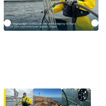
Från Magnus egen kamerarulle – en sommarsegling till Åland
Frå
2024. Och visst finns turen sparad i Skippo.
1/5
2024