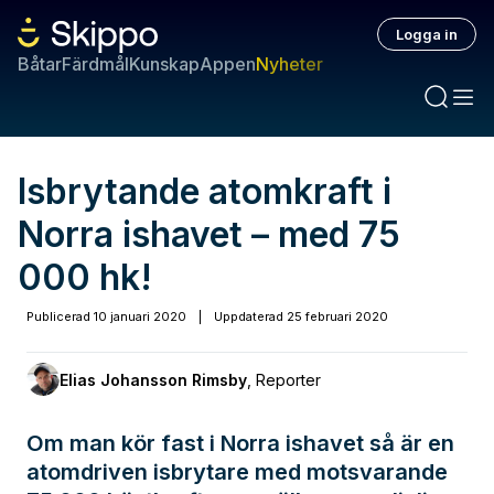
Logga in
Båtar
Färdmål
Kunskap
Appen
Nyheter
Isbrytande atomkraft i
Norra ishavet – med 75
000 hk!
Publicerad
10 januari 2020
|
Uppdaterad
25 februari 2020
Elias Johansson Rimsby
,
Reporter
Om man kör fast i Norra ishavet så är en
atomdriven isbrytare med motsvarande