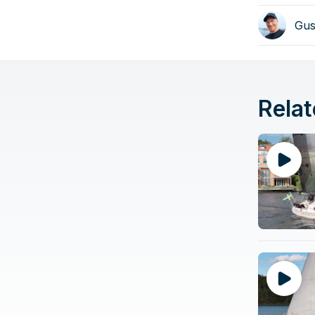
Gus
Relat