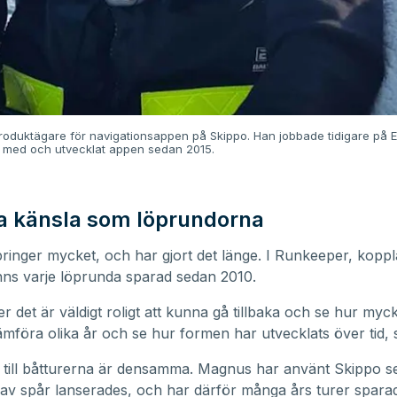
oduktägare för navigationsappen på Skippo. Han jobbade tidigare på E
t med och utvecklat appen sedan 2015.
 känsla som löprundorna
inger mycket, och har gjort det länge. I Runkeeper, kopplat
nns varje löprunda sparad sedan 2010.
r det är väldigt roligt att kunna gå tillbaka och se hur myck
jämföra olika år och se hur formen har utvecklats över tid,
 till båtturerna är densamma. Magnus har använt Skippo s
 av spår lanserades, och har därför många års turer spara