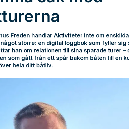
tturerna
us Freden handlar Aktiviteter inte om enskilda
något större: en digital loggbok som fyller sig s
ttar han om relationen till sina sparade turer –
en som gått från ett spår bakom båten till en k
över hela ditt båtliv.