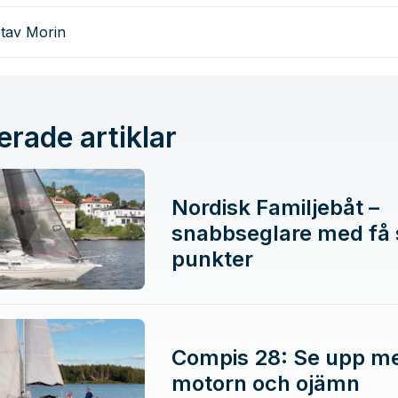
tav Morin
erade artiklar
Nordisk Familjebåt –
snabbseglare med få
punkter
Compis 28: Se upp m
motorn och ojämn