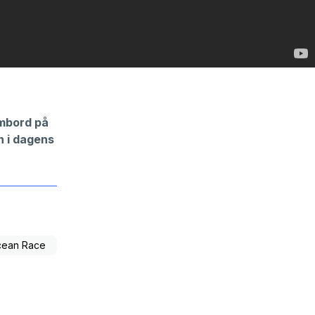
ombord på
n i dagens
cean Race