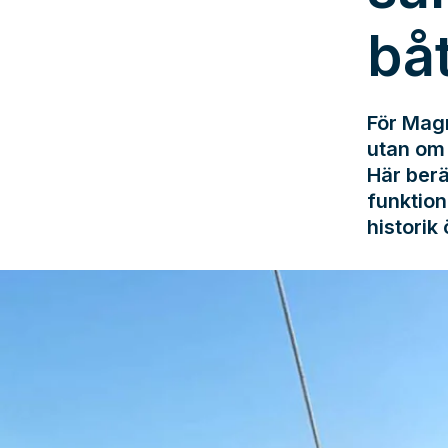
bå
För Magn
utan om 
Här berä
funktion
historik 