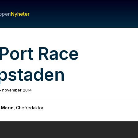
ppen
Nyheter
-Port Race
pstaden
5 november 2014
 Morin
,
Chefredaktör