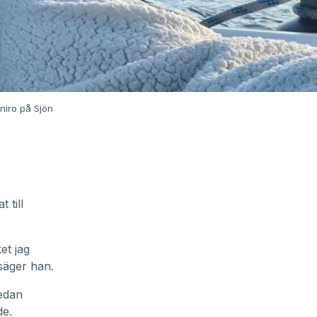
niro på Sjön
 till
et jag
 säger han.
edan
de.