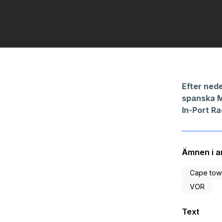
Efter ned
spanska M
In-Port Ra
Ämnen i ar
Cape tow
VOR
Text