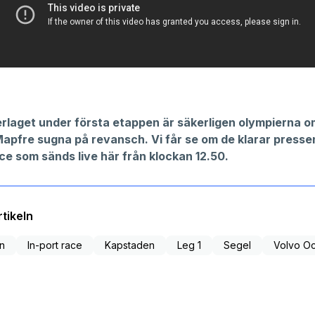
erlaget under första etappen är säkerligen olympierna 
apfre sugna på revansch. Vi får se om de klarar presse
ce som sänds live här från klockan 12.50.
tikeln
n
In-port race
Kapstaden
Leg 1
Segel
Volvo O