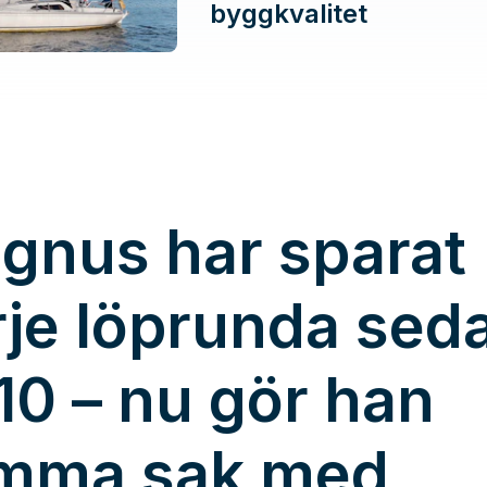
byggkvalitet
gnus har sparat
rje löprunda sed
10 – nu gör han
mma sak med