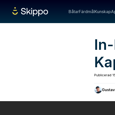
Båtar
Färdmål
Kunskap
A
In
Ka
Publicerad
1
Gustav