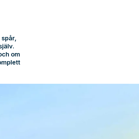
 spår,
jälv.
 och om
omplett