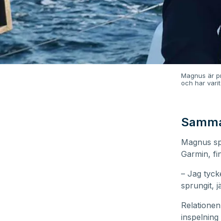
Magnus är pr
och har vari
Samma
Magnus spr
Garmin, fi
– Jag tycke
sprungit, 
Relationen
inspelning