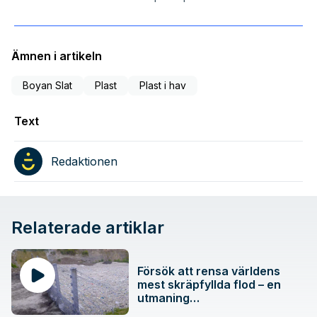
Ämnen i artikeln
Boyan Slat
Plast
Plast i hav
Text
Redaktionen
Relaterade artiklar
Försök att rensa världens
mest skräpfyllda flod – en
utmaning…