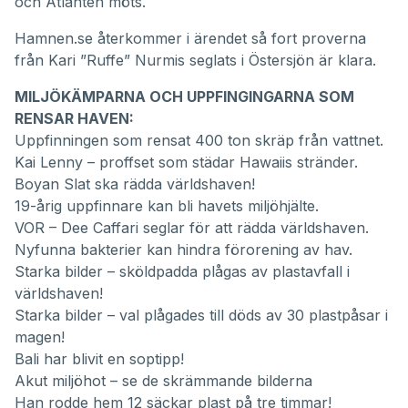
och Atlanten möts.
Hamnen.se återkommer i ärendet så fort proverna
från Kari ”Ruffe” Nurmis seglats i Östersjön är klara.
MILJÖKÄMPARNA OCH UPPFINGINGARNA SOM
RENSAR HAVEN:
Uppfinningen som rensat 400 ton skräp från vattnet.
Kai Lenny – proffset som städar Hawaiis stränder.
Boyan Slat ska rädda världshaven!
19-årig uppfinnare kan bli havets miljöhjälte.
VOR – Dee Caffari seglar för att rädda världshaven
.
Nyfunna bakterier kan hindra förorening av hav.
Starka bilder – sköldpadda plågas av plastavfall i
världshaven!
Starka bilder – val plågades till döds av 30 plastpåsar i
magen!
Bali har blivit en soptipp!
Akut miljöhot – se de skrämmande bilderna
Han rodde hem 12 säckar plast på tre timmar!