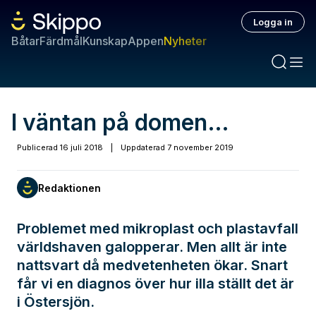
Logga in
Båtar
Färdmål
Kunskap
Appen
Nyheter
I väntan på domen…
Publicerad
16 juli 2018
|
Uppdaterad
7 november 2019
Redaktionen
Problemet med mikroplast och plastavfall
världshaven galopperar. Men allt är inte
nattsvart då medvetenheten ökar. Snart
får vi en diagnos över hur illa ställt det är
i Östersjön.