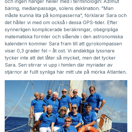
och ingen hänger heller med i terminologin: Azimut
bäring, medianpassage, solens deklination. ”Man
måste kunna lita på kompasserna”, förklarar Sara och
det håller vi med om också i dessa GPS-tider. Efter
synnerligen komplicerade beräkningar, obegripliga
matematiska formler och slående i den astronomiska
kalendern kommer Sara fram till att gyrokompassen
visar 0,3 grader fel – åt ost. Vi andäktiga lyssnare
tycker inte att det låter så mycket, men det tycker
Sara. Sen stirrar vi upp i himlen där myriader av
stjärnor är fullt synliga här mitt ute på mörka Atlanten.