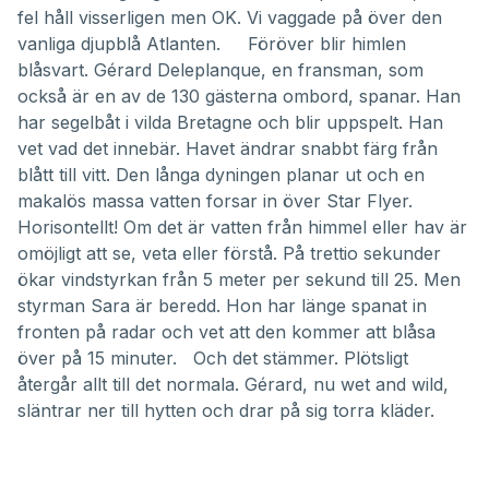
fel håll visserligen men OK. Vi vaggade på över den
vanliga djupblå Atlanten. Föröver blir himlen
blåsvart. Gérard Deleplanque, en fransman, som
också är en av de 130 gästerna ombord, spanar. Han
har segelbåt i vilda Bretagne och blir uppspelt. Han
vet vad det innebär. Havet ändrar snabbt färg från
blått till vitt. Den långa dyningen planar ut och en
makalös massa vatten forsar in över Star Flyer.
Horisontellt! Om det är vatten från himmel eller hav är
omöjligt att se, veta eller förstå. På trettio sekunder
ökar vindstyrkan från 5 meter per sekund till 25. Men
styrman Sara är beredd. Hon har länge spanat in
fronten på radar och vet att den kommer att blåsa
över på 15 minuter. Och det stämmer. Plötsligt
återgår allt till det normala. Gérard, nu wet and wild,
släntrar ner till hytten och drar på sig torra kläder.