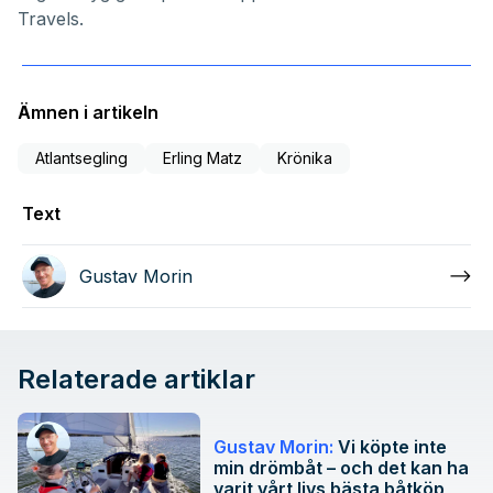
Travels
.
Ämnen i artikeln
Atlantsegling
Erling Matz
Krönika
Text
Gustav Morin
Relaterade artiklar
Gustav Morin:
Vi köpte inte
min drömbåt – och det kan ha
varit vårt livs bästa båtköp