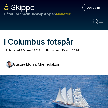
Logga in
Båtar
Färdmål
Kunskap
Appen
Nyheter
I Columbus fotspår
Publicerad
5 februari 2013
|
Uppdaterad
10 april 2024
Gustav Morin
,
Chefredaktör