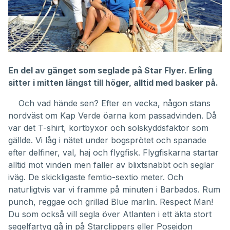
En del av gänget som seglade på Star Flyer. Erling
sitter i mitten längst till höger, alltid med basker på.
Och vad hände sen? Efter en vecka, någon stans
nordväst om Kap Verde öarna kom passadvinden. Då
var det T-shirt, kortbyxor och solskyddsfaktor som
gällde. Vi låg i nätet under bogsprötet och spanade
efter delfiner, val, haj och flygfisk. Flygfiskarna startar
alltid mot vinden men faller av blixtsnabbt och seglar
iväg. De skickligaste femtio-sextio meter. Och
naturligtvis var vi framme på minuten i Barbados. Rum
punch, reggae och grillad Blue marlin. Respect Man!
Du som också vill segla över Atlanten i ett äkta stort
segelfartyg gå in på
Starclippers
eller
Poseidon