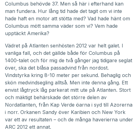
Columbus behövde 37. Men så här i efterhand kan
man fundera. Hur lång tid hade det tagit om vi inte
hade haft en motor att stötta med? Vad hade hänt om
Columbus mött samma väder som vi? Vem hade
upptäckt Amerika?
Vädret på Atlanten senhösten 2012 var helt galet. I
vanliga fall, och det gällde både för Columbus på
1400-talet och för mig de två gånger jag tidigare seglat
över, ska det blåsa passadvind från nordost.
Vindstyrka kring 8-10 meter per sekund. Behaglig och
skön medvindsegling alltså. Men inte denna gång. Ett
envist lågtryck låg parkerat mitt ute på Atlanten. Stort
och mäktigt behärskade det större delen av
Nordatlanten, från Kap Verde öarna i syd till Azorerna
i norr. Orkanen Sandy över Karibien och New York
var ett av resultaten – och de många
haverierna under
ARC 2012
ett annat.