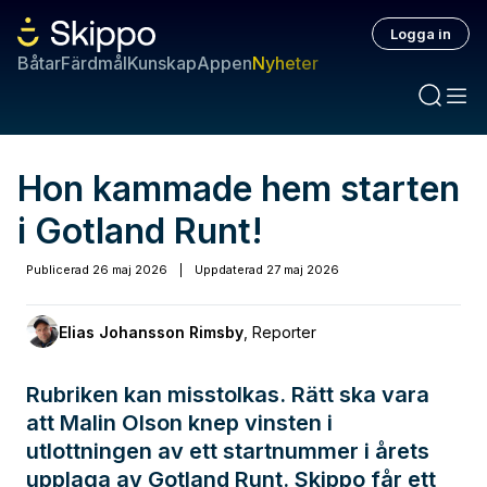
Logga in
Båtar
Färdmål
Kunskap
Appen
Nyheter
Hon kammade hem starten
i Gotland Runt!
Publicerad
26 maj 2026
|
Uppdaterad
27 maj 2026
Elias Johansson Rimsby
,
Reporter
Rubriken kan misstolkas. Rätt ska vara
att Malin Olson knep vinsten i
utlottningen av ett startnummer i årets
upplaga av Gotland Runt. Skippo får ett