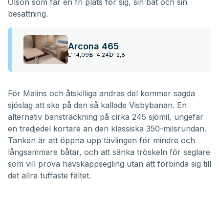
Olson som får en fri plats för sig, sin båt och sin
besättning.
Arcona 465
L: 14,09
B: 4,24
D: 2,8
För Malins och åtskilliga andras del kommer sagda
sjöslag att ske på den så kallade Visbybanan. En
alternativ bansträckning på cirka 245 sjömil, ungefär
en tredjedel kortare än den klassiska 350-milsrundan.
Tanken är att öppna upp tävlingen för mindre och
långsammare båtar, och att sänka tröskeln för seglare
som vill prova havskappsegling utan att förbinda sig till
det allra tuffaste fältet.