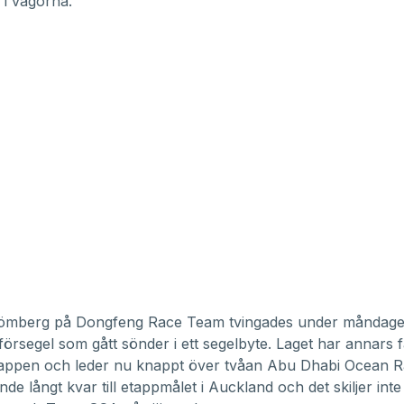
 i vågorna.
römberg på Dongfeng Race Team tvingades under måndage
 försegel som gått sönder i ett segelbyte. Laget har annars f
tappen och leder nu knappt över tvåan Abu Dhabi Ocean R
nde långt kvar till etappmålet i Auckland och det skiljer int