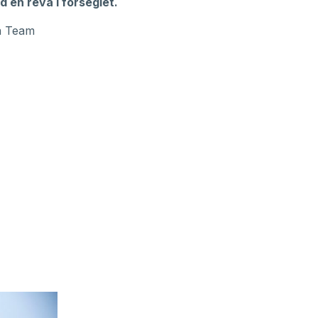
 en reva i förseglet.
på Team