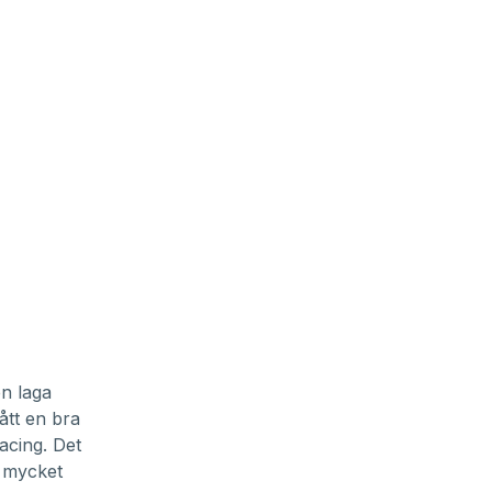
n laga
ått en bra
acing. Det
e mycket