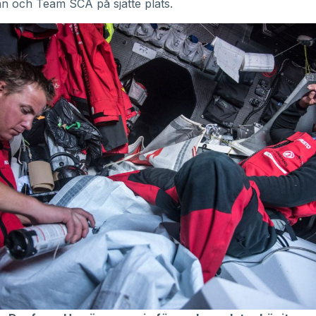
an och Team SCA på sjätte plats.