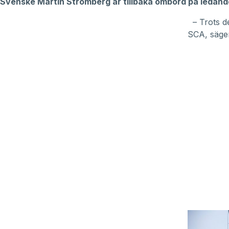
Svenske Martin Strömberg är tillbaka ombord på ledande 
– Trots de
SCA, säge