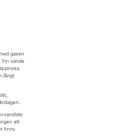
 med gasen
n Yin vände
lippinska
h långt
lls,
åndagen.
örvandlats
ingen att
t finns