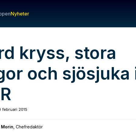
ppen
Nyheter
rd kryss, stora
or och sjösjuka 
R
0 februari 2015
 Morin
,
Chefredaktör