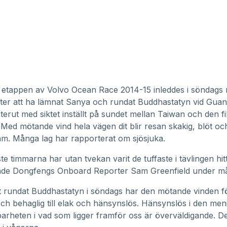
e etappen av Volvo Ocean Race 2014-15 inleddes i söndags
Efter att ha lämnat Sanya och rundat Buddhastatyn vid Gua
terut med siktet inställt på sundet mellan Taiwan och den fi
Med mötande vind hela vägen dit blir resan skakig, blöt oc
äm. Många lag har rapporterat om sjösjuka.
e timmarna har utan tvekan varit de tuffaste i tävlingen hitti
ade Dongfengs Onboard Reporter Sam Greenfield under m
t rundat Buddhastatyn i söndags har den mötande vinden f
och behaglig till elak och hänsynslös. Hänsynslös i den men
arheten i vad som ligger framför oss är överväldigande. De