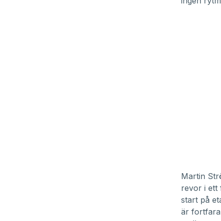
ingen rytm
Martin St
revor i ett
start på e
är fortfara