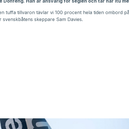
Donfeng. Han är ansvarig för seglen och tar här itu med
n tuffa tillvaron tävlar vi 100 procent hela tiden ombord 
r svenskbåtens skeppare Sam Davies.