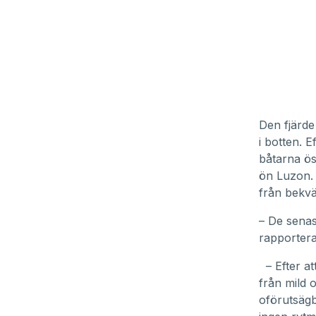
Den fjärd
i botten. 
båtarna ös
ön Luzon. 
från bekv
– De senast
rapporter
– Efter at
från mild 
oförutsägb