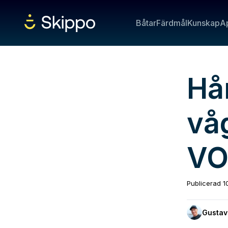
Båtar
Färdmål
Kunskap
A
Hå
våg
VO
Publicerad
1
Gustav