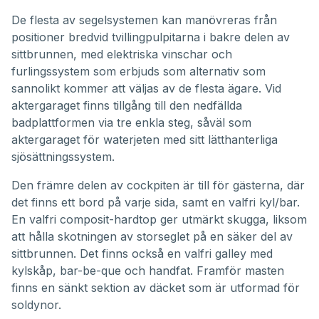
De flesta av segelsystemen kan manövreras från
positioner bredvid tvillingpulpitarna i bakre delen av
sittbrunnen, med elektriska vinschar och
furlingssystem som erbjuds som alternativ som
sannolikt kommer att väljas av de flesta ägare. Vid
aktergaraget finns tillgång till den nedfällda
badplattformen via tre enkla steg, såväl som
aktergaraget för waterjeten med sitt lätthanterliga
sjösättningssystem.
Den främre delen av cockpiten är till för gästerna, där
det finns ett bord på varje sida, samt en valfri kyl/bar.
En valfri composit-hardtop ger utmärkt skugga, liksom
att hålla skotningen av storseglet på en säker del av
sittbrunnen. Det finns också en valfri galley med
kylskåp, bar-be-que och handfat. Framför masten
finns en sänkt sektion av däcket som är utformad för
soldynor.