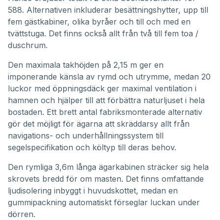
588. Alternativen inkluderar besättningshytter, upp till
fem gästkabiner, olika byråer och till och med en
tvättstuga. Det finns också allt från två till fem toa /
duschrum.
Den maximala takhöjden på 2,15 m ger en
imponerande känsla av rymd och utrymme, medan 20
luckor med öppningsdäck ger maximal ventilation i
hamnen och hjälper till att förbättra naturljuset i hela
bostaden. Ett brett antal fabriksmonterade alternativ
gör det möjligt för ägarna att skräddarsy allt från
navigations- och underhållningssystem till
segelspecifikation och költyp till deras behov.
Den rymliga 3,6m långa ägarkabinen sträcker sig hela
skrovets bredd för om masten. Det finns omfattande
ljudisolering inbyggt i huvudskottet, medan en
gummipackning automatiskt förseglar luckan under
dörren.