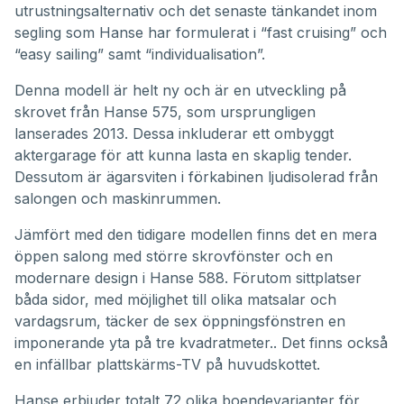
utrustningsalternativ och det senaste tänkandet inom
segling som Hanse har formulerat i “fast cruising” och
“easy sailing” samt “individualisation”.
Denna modell är helt ny och är en utveckling på
skrovet från Hanse 575, som ursprungligen
lanserades 2013. Dessa inkluderar ett ombyggt
aktergarage för att kunna lasta en skaplig tender.
Dessutom är ägarsviten i förkabinen ljudisolerad från
salongen och maskinrummen.
Jämfört med den tidigare modellen finns det en mera
öppen salong med större skrovfönster och en
modernare design i Hanse 588. Förutom sittplatser
båda sidor, med möjlighet till olika matsalar och
vardagsrum, täcker de sex öppningsfönstren en
imponerande yta på tre kvadratmeter.. Det finns också
en infällbar plattskärms-TV på huvudskottet.
Hanse erbjuder totalt 72 olika boendevarianter för