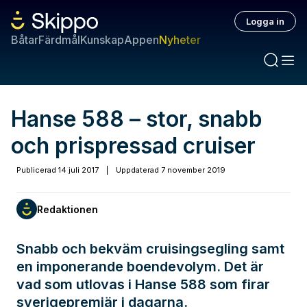
Logga in
Båtar
Färdmål
Kunskap
Appen
Nyheter
Hanse 588 – stor, snabb
och prispressad cruiser
Publicerad
14 juli 2017
|
Uppdaterad
7 november 2019
Redaktionen
Snabb och bekväm cruisingsegling samt
en imponerande boendevolym. Det är
vad som utlovas i Hanse 588 som firar
sverigepremiär i dagarna.