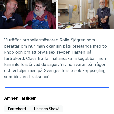
0
seconds
of
Vi träffar propellermästaren Rolle Sjögren som
40
berättar om hur man ökar sin båts prestanda med tio
minutes,
4
knop och om att bryta sex revben i jakten på
seconds
fartrekord. Claes träffar halländska fiskegubbar men
kan inte förstå vad de säger. Yrvind svarar på frågor
och vi följer med på Sveriges första solokappsegling
som blev en braksuccé.
Ämnen i artikeln
Fartrekord
Hamnen Show!