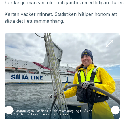
hur länge man var ute, och jämföra med tidigare turer.
Kartan väcker minnet. Statistiken hjälper honom att
sätta det i ett sammanhang.
Från Magnus egen kamerarulle – en sommarsegling till Åland
Frå
2024. Och visst finns turen sparad i Skippo.
1/5
2024