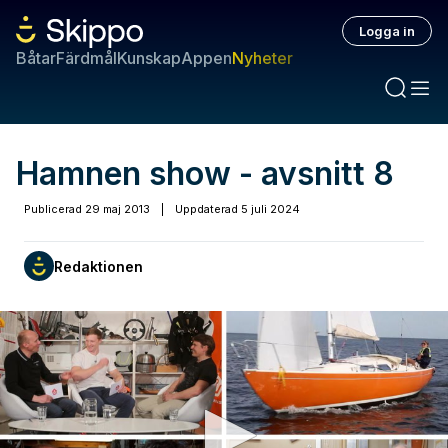
Logga in
Båtar
Färdmål
Kunskap
Appen
Nyheter
Hamnen show - avsnitt 8
Publicerad
29 maj 2013
|
Uppdaterad
5 juli 2024
Redaktionen