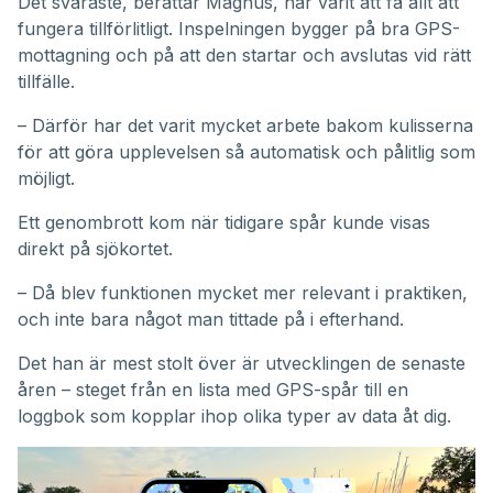
Det svåraste, berättar Magnus, har varit att få allt att
fungera tillförlitligt. Inspelningen bygger på bra GPS-
mottagning och på att den startar och avslutas vid rätt
tillfälle.
– Därför har det varit mycket arbete bakom kulisserna
för att göra upplevelsen så automatisk och pålitlig som
möjligt.
Ett genombrott kom när tidigare spår kunde visas
direkt på sjökortet.
– Då blev funktionen mycket mer relevant i praktiken,
och inte bara något man tittade på i efterhand.
Det han är mest stolt över är utvecklingen de senaste
åren – steget från en lista med GPS-spår till en
loggbok som kopplar ihop olika typer av data åt dig.