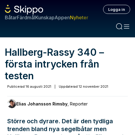
Logga in
Båtar
Färdmål
Kunskap
Appen
Nyheter
Hallberg-Rassy 340 –
första intrycken från
testen
Publicerad
16 augusti 2021
|
Uppdaterad
12 november 2021
Elias Johansson Rimsby
,
Reporter
Större och dyrare. Det är den tydliga
trenden bland nya segelbåtar men