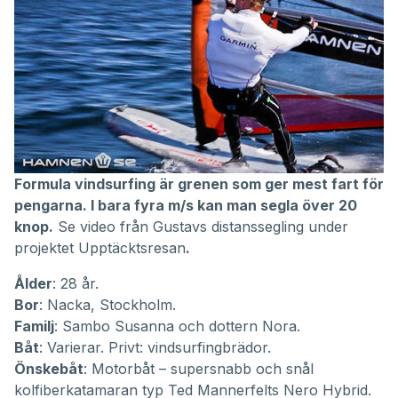
Formula vindsurfing är grenen som ger mest fart för
pengarna. I bara fyra m/s kan man segla över 20
knop.
Se video från Gustavs distanssegling
under
projektet
Upptäcktsresan
.
Ålder
: 28 år.
Bor
: Nacka, Stockholm.
Familj
: Sambo Susanna och dottern Nora.
Båt
: Varierar. Privt: vindsurfingbrädor.
Önskebåt
: Motorbåt – supersnabb och snål
kolfiberkatamaran typ Ted Mannerfelts
Nero Hybrid
.