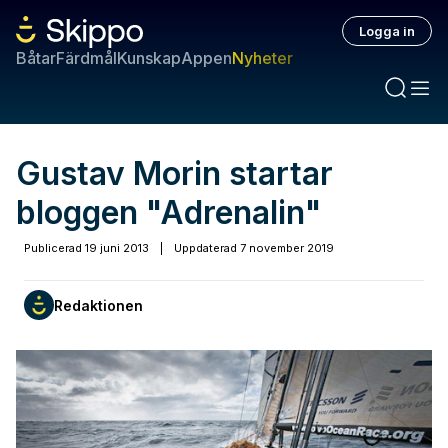
Logga in
Båtar
Färdmål
Kunskap
Appen
Nyheter
Gustav Morin startar
bloggen "Adrenalin"
Publicerad
19 juni 2013
|
Uppdaterad
7 november 2019
Redaktionen