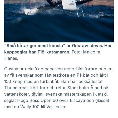
”Små båtar ger mest känsla” är Gustavs devis. Här
kappseglar han F18-katamaran.
Foto: Malcolm
Hanes.
Gustav är också en hängiven motorbåtsförare och en
av få svenskar som fått
testköra en F1-båt
och åkt i
150 knop med en turbinbåt
. Han har också testat
Thundercat
, kört tur och retur Stockholm-Åland på
vattenskoter, tävlat i svenska mästerskapen i Jetski,
seglat Hugo Boss Open 60 över Biscaya och glassat
med en
Wally 100 till Västindien
.