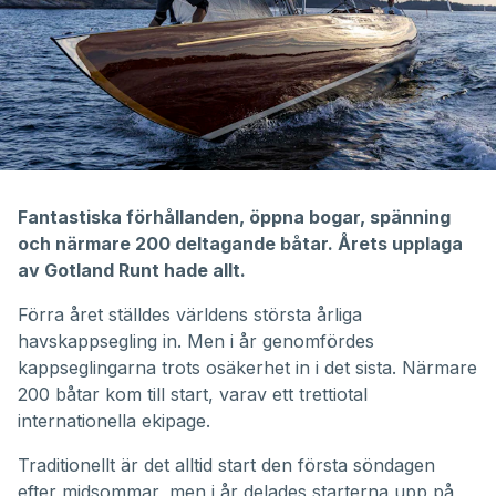
Fantastiska förhållanden, öppna bogar, spänning
och närmare 200 deltagande båtar. Årets upplaga
av Gotland Runt hade allt.
Förra året
ställdes världens största årliga
havskappsegling in
. Men i år genomfördes
kappseglingarna trots osäkerhet in i det sista. Närmare
200 båtar kom till start, varav ett trettiotal
internationella ekipage.
Traditionellt är det alltid start den första söndagen
efter midsommar, men i år delades starterna upp på