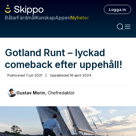
Logga in
Båtar
Färdmål
Kunskap
Appen
Nyheter
Gotland Runt – lyckad
comeback efter uppehåll!
Publicerad
7 juli 2021
|
Uppdaterad
16 april 2024
Gustav Morin
,
Chefredaktör