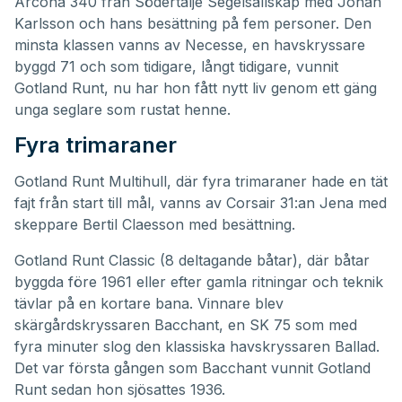
Arcona 340 från Södertälje Segelsällskap med Johan
Karlsson och hans besättning på fem personer. Den
minsta klassen vanns av Necesse, en havskryssare
byggd 71 och som tidigare, långt tidigare, vunnit
Gotland Runt, nu har hon fått nytt liv genom ett gäng
unga seglare som rustat henne.
Fyra trimaraner
Gotland Runt Multihull, där fyra trimaraner hade en tät
fajt från start till mål, vanns av Corsair 31:an Jena med
skeppare Bertil Claesson med besättning.
Gotland Runt Classic (8 deltagande båtar), där båtar
byggda före 1961 eller efter gamla ritningar och teknik
tävlar på en kortare bana. Vinnare blev
skärgårdskryssaren Bacchant, en SK 75 som med
fyra minuter slog den klassiska havskryssaren Ballad.
Det var första gången som Bacchant vunnit Gotland
Runt sedan hon sjösattes 1936.