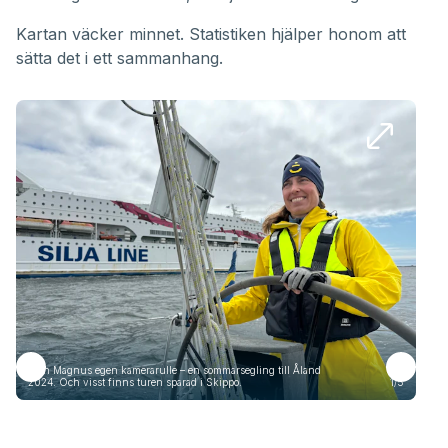
Kartan väcker minnet. Statistiken hjälper honom att
sätta det i ett sammanhang.
Från Magnus egen kamerarulle – en sommarsegling till Åland
Frå
2024. Och visst finns turen sparad i Skippo.
1/5
2024