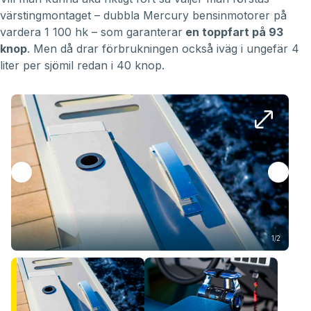
värstingmontaget – dubbla Mercury bensinmotorer på
vardera 1 100 hk – som garanterar
en toppfart på 93
knop
. Men då drar förbrukningen också iväg i ungefär 4
liter per sjömil redan i 40 knop.
1/2