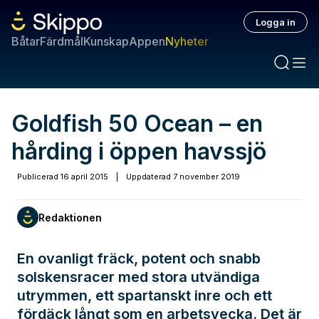
Logga in
Båtar
Färdmål
Kunskap
Appen
Nyheter
Goldfish 50 Ocean – en
hårding i öppen havssjö
Publicerad
16 april 2015
|
Uppdaterad
7 november 2019
Redaktionen
En ovanligt fräck, potent och snabb
solskensracer med stora utvändiga
utrymmen, ett spartanskt inre och ett
fördäck långt som en arbetsvecka. Det är