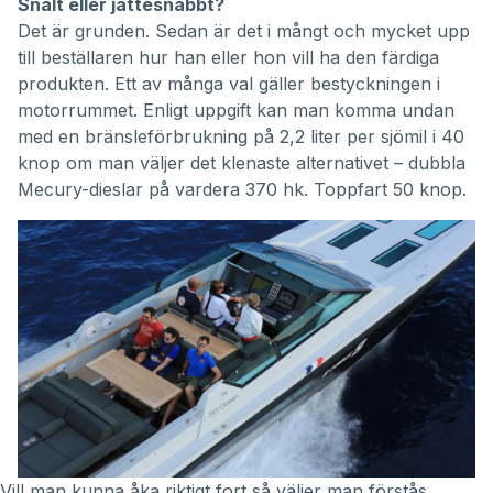
Snålt eller jättesnabbt?
Det är grunden. Sedan är det i mångt och mycket upp
till beställaren hur han eller hon vill ha den färdiga
produkten. Ett av många val gäller bestyckningen i
motorrummet. Enligt uppgift kan man komma undan
med en bränsleförbrukning på 2,2 liter per sjömil i 40
knop om man väljer det klenaste alternativet – dubbla
Mecury-dieslar på vardera 370 hk. Toppfart 50 knop.
Vill man kunna åka riktigt fort så väljer man förstås