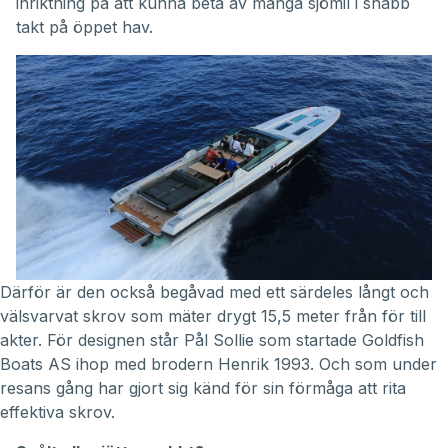
inriktning på att kunna beta av många sjömil i snabb
takt på öppet hav.
Därför är den också begåvad med ett särdeles långt och
välsvarvat skrov som mäter drygt 15,5 meter från för till
akter. För designen står Pål Sollie som startade Goldfish
Boats AS ihop med brodern Henrik 1993. Och som under
resans gång har gjort sig känd för sin förmåga att rita
effektiva skrov.