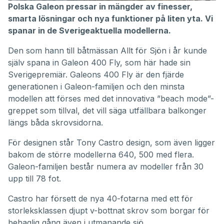
Polska Galeon pressar in mängder av finesser,
smarta lösningar och nya funktioner på liten yta. Vi
spanar in de Sverigeaktuella modellerna.
Den som hann till båtmässan Allt för Sjön i år kunde
själv spana in Galeon 400 Fly, som här hade sin
Sverigepremiär. Galeons 400 Fly är den fjärde
generationen i Galeon-familjen och den minsta
modellen att förses med det innovativa ”beach mode”-
greppet som tillval, det vill säga utfällbara balkonger
längs båda skrovsidorna.
För designen står Tony Castro design, som även ligger
bakom de större modellerna 640, 500 med flera.
Galeon-familjen består numera av modeller från 30
upp till 78 fot.
Castro har försett de nya 40-fotarna med ett för
storleksklassen djupt v-bottnat skrov som borgar för
behaglig gång även i utmanande sjö.