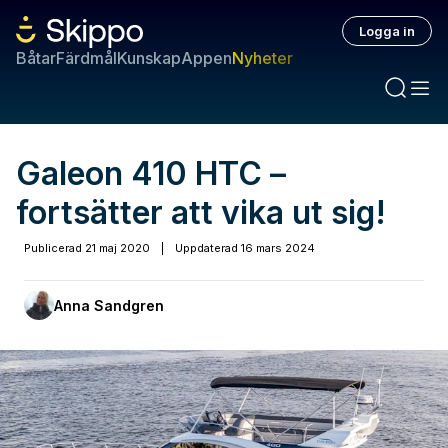
Logga in
Båtar
Färdmål
Kunskap
Appen
Nyheter
Galeon 410 HTC –
fortsätter att vika ut sig!
Publicerad
21 maj 2020
|
Uppdaterad
16 mars 2024
Anna Sandgren