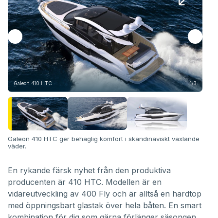
Gal
Galeon 410 HTC
1/3
Galeon 410 HTC ger behaglig komfort i skandinaviskt växlande
väder.
En rykande färsk nyhet från den produktiva
producenten är 410 HTC. Modellen är en
vidareutveckling av 400 Fly och är alltså en hardtop
med öppningsbart glastak över hela båten. En smart
kombination för dig som gärna förlänger säsongen