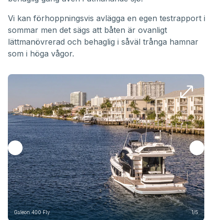
Vi kan förhoppningsvis avlägga en egen testrapport i
sommar men det sägs att båten är ovanligt
lättmanövrerad och behaglig i såväl trånga hamnar
som i höga vågor.
Galeon 400 Fly
1/5
Gal