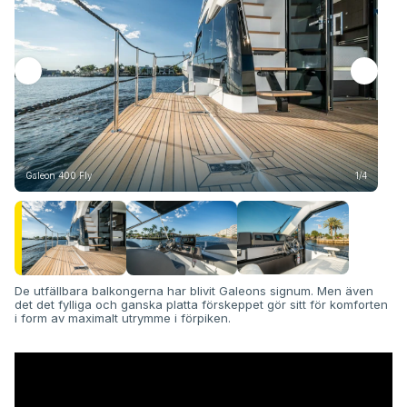
Galeon 400 Fly
1/4
Gal
De utfällbara balkongerna har blivit Galeons signum. Men även
det det fylliga och ganska platta förskeppet gör sitt för komforten
i form av maximalt utrymme i förpiken.