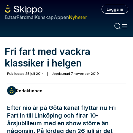
Logga in
Båtar
Färdmål
Kunskap
Appen
Nyheter
Fri fart med vackra
klassiker i helgen
Publicerad
25 juli 2014
|
Uppdaterad
7 november 2019
Redaktionen
Efter nio år på Göta kanal flyttar nu Fri
Fart in till Linköping och firar 10-
årsjubilieum med en show större än
någonsin. På lördag den 26 juli är det