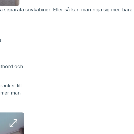
a separata sovkabiner. Eller så kan man nöja sig med bara
å
atbord och
cker till
ommer man