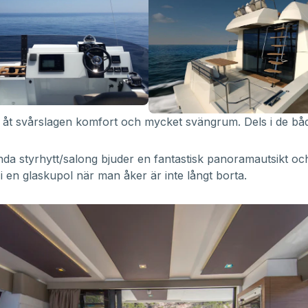
g åt svårslagen komfort och mycket svängrum. Dels i de bå
a styrhytt/salong bjuder en fantastisk panoramautsikt oc
a i en glaskupol när man åker är inte långt borta.