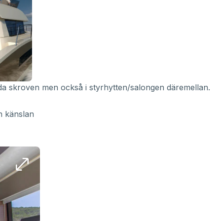
da skroven men också i styrhytten/salongen däremellan.
h känslan