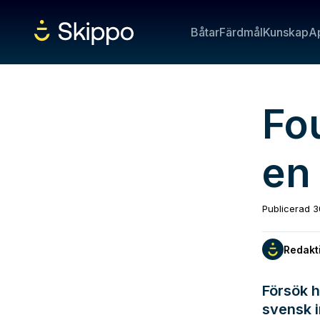
Båtar
Färdmål
Kunskap
A
Fo
en
Publicerad
3
Redakt
Försök h
svensk i