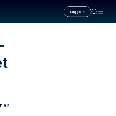
Logga in
–
et
r en