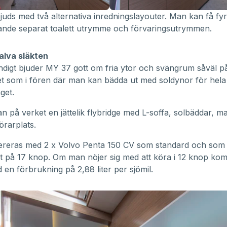
ds med två alternativa inredningslayouter. Man kan få fyr
rande separat toalett utrymme och förvaringsutrymmen.
lva släkten
digt bjuder MY 37 gott om fria ytor och svängrum såväl p
t som i fören där man kan bädda ut med soldynor för hela
get.
 på verket en jättelik flybridge med L-soffa, solbäddar, m
örarplats.
reras med 2 x Volvo Penta 150 CV som standard och som rä
t på 17 knop. Om man nöjer sig med att köra i 12 knop k
en förbrukning på 2,88 liter per sjömil.