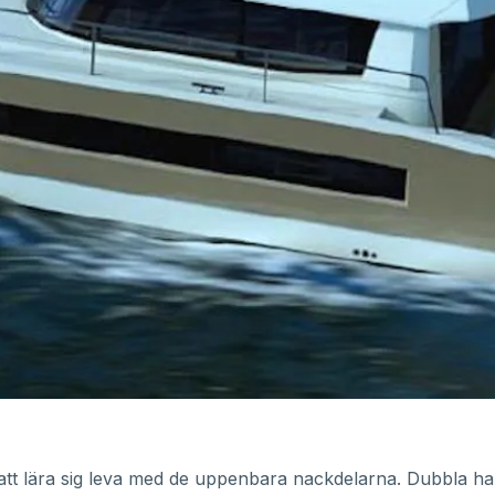
 att lära sig leva med de uppenbara nackdelarna. Dubbla h