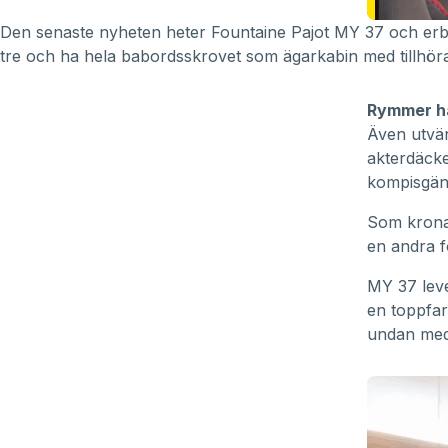
Den senaste nyheten heter Fountaine Pajot MY 37 och erbju
tre och ha hela babordsskrovet som ägarkabin med tillhö
Rymmer ha
Även utvän
akterdäcke
kompisgän
Som kronan
en andra f
MY 37 leve
en toppfar
undan med 