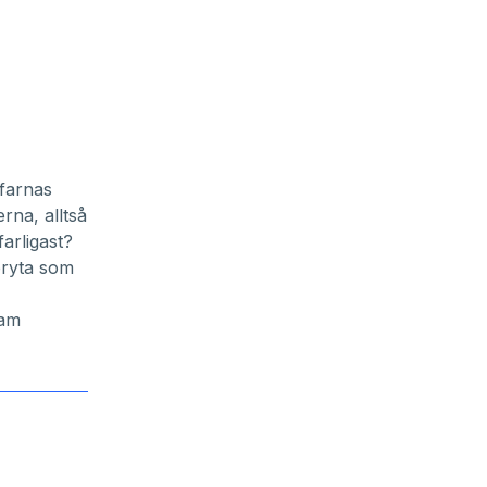
rfarnas
rna, alltså
arligast?
bryta som
sam