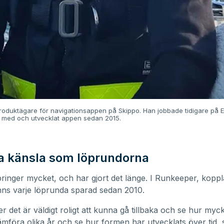
oduktägare för navigationsappen på Skippo. Han jobbade tidigare på E
t med och utvecklat appen sedan 2015.
 känsla som löprundorna
inger mycket, och har gjort det länge. I Runkeeper, kopplat
nns varje löprunda sparad sedan 2010.
r det är väldigt roligt att kunna gå tillbaka och se hur myck
jämföra olika år och se hur formen har utvecklats över tid,