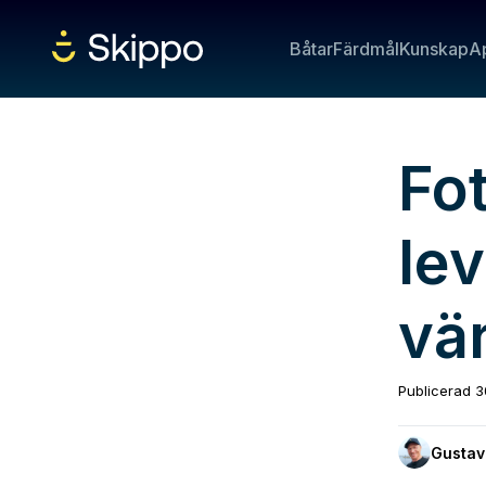
Båtar
Färdmål
Kunskap
A
Fo
lev
vä
Publicerad
3
Gustav