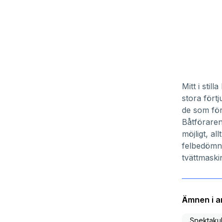
Mitt i sti
stora fört
de som för
Båtföraren
möjligt, a
felbedömn
tvättmaski
Ämnen i ar
Spektakul