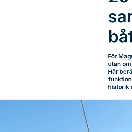
sa
bå
För Magn
utan om 
Här berä
funktion
historik 