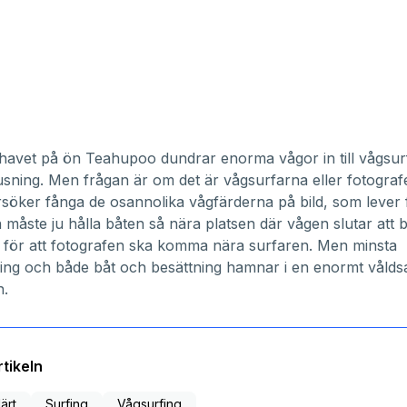
lla havet på ön Teahupoo dundrar enorma vågor in till vågsu
jusning. Men frågan är om det är vågsurfarna eller fotografe
söker fånga de osannolika vågfärderna på bild, som lever f
 måste ju hålla båten så nära platsen där vågen slutar att 
llt för att fotografen ska komma nära surfaren. Men minsta
ing och både båt och besättning hamnar i en enormt våld
n.
tikeln
ärt
Surfing
Vågsurfing