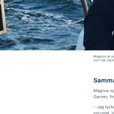
Magnus är pr
och har vari
Samma
Magnus spr
Garmin, fi
– Jag tycke
sprungit, 