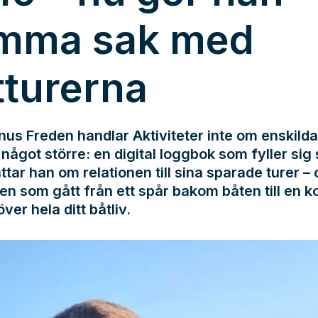
mma sak med
tturerna
us Freden handlar Aktiviteter inte om enskilda
något större: en digital loggbok som fyller sig s
ttar han om relationen till sina sparade turer –
en som gått från ett spår bakom båten till en k
över hela ditt båtliv.