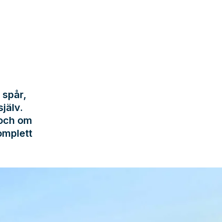
 spår,
jälv.
 och om
omplett