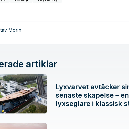
tav Morin
erade artiklar
Lyxvarvet avtäcker si
senaste skapelse – en
lyxseglare i klassisk st