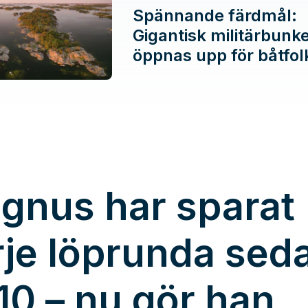
Spännande färdmål:
Gigantisk militärbunk
öppnas upp för båtfol
gnus har sparat
rje löprunda sed
10 – nu gör han