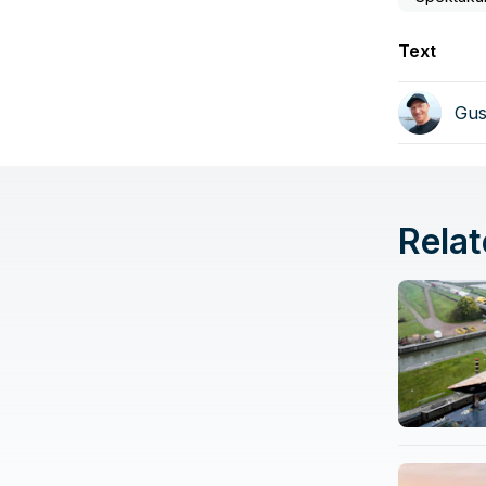
Text
Gus
Relat