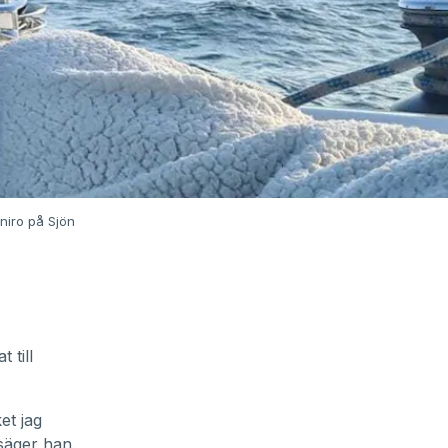
niro på Sjön
 till
et jag
 säger han.