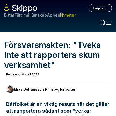
Logga in
Båtar
Färdmål
Kunskap
Appen
Nyheter
Försvarsmakten: "Tveka
inte att rapportera skum
verksamhet"
Publicerad
8 april 2025
Elias Johansson Rimsby
,
Reporter
Båtfolket är en viktig resurs när det gäller
att rapportera sådant som ”verkar