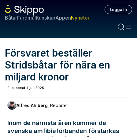
Logga in
Båtar
Färdmål
Kunskap
Appen
Nyheter
Försvaret beställer
Stridsbåtar för nära en
miljard kronor
Publicerad
4 juli 2025
Alfred Ahlberg
,
Reporter
Inom de närmsta åren kommer de
svenska amfibieförbanden förstärkas