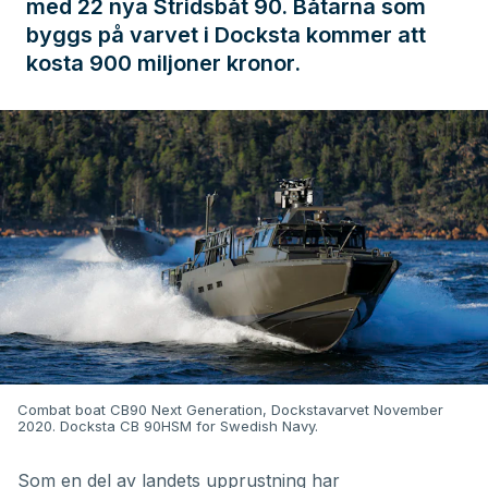
med 22 nya Stridsbåt 90. Båtarna som
byggs på varvet i Docksta kommer att
kosta 900 miljoner kronor.
Combat boat CB90 Next Generation, Dockstavarvet November
2020. Docksta CB 90HSM for Swedish Navy.
Som en del av landets upprustning har