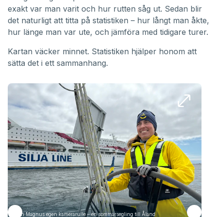
exakt var man varit och hur rutten såg ut. Sedan blir
det naturligt att titta på statistiken – hur långt man åkte,
hur länge man var ute, och jämföra med tidigare turer.
Kartan väcker minnet. Statistiken hjälper honom att
sätta det i ett sammanhang.
Från Magnus egen kamerarulle – en sommarsegling till Åland
Frå