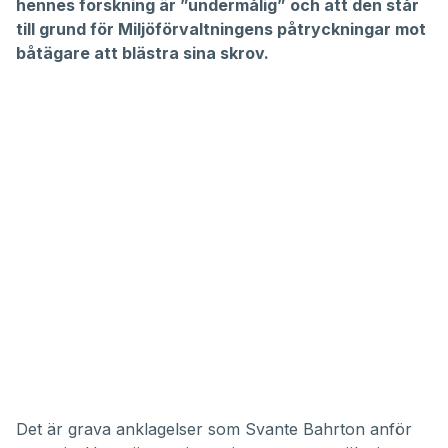
hennes forskning är ”undermålig” och att den står
till grund för Miljöförvaltningens påtryckningar mot
båtägare att blästra sina skrov.
Det är grava anklagelser som Svante Bahrton anför