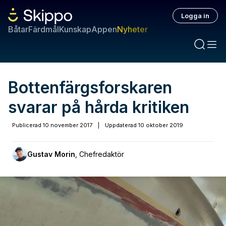
Logga in
Båtar
Färdmål
Kunskap
Appen
Nyheter
Bottenfärgsforskaren
svarar på hårda kritiken
Publicerad
10 november 2017
|
Uppdaterad
10 oktober 2019
Gustav Morin
,
Chefredaktör