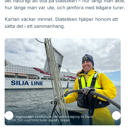
det naturligt att titta på statistiken – hur långt man åkte,
hur länge man var ute, och jämföra med tidigare turer.
Kartan väcker minnet. Statistiken hjälper honom att
sätta det i ett sammanhang.
Från Magnus egen kamerarulle – en sommarsegling till Åland
Frå
2024. Och visst finns turen sparad i Skippo.
1/5
2024