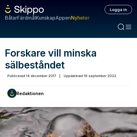
Logga in
Båtar
Färdmål
Kunskap
Appen
Nyheter
Forskare vill minska
sälbeståndet
Publicerad
14 december 2017
|
Uppdaterad
19 september 2022
Redaktionen