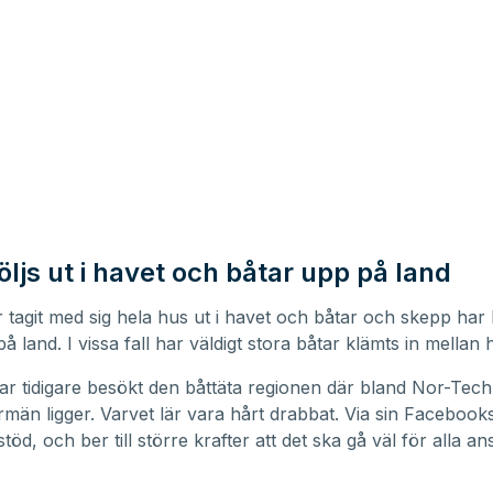
ljs ut i havet och båtar upp på land
r tagit med sig hela hus ut i havet och båtar och skepp har 
å land. I vissa fall har
väldigt stora båtar klämts in mellan
r tidigare besökt den
båttäta regionen där bland Nor-Tech
rmän ligger
. Varvet lär vara hårt drabbat. Via sin Facebook
 stöd, och ber till större krafter att det ska gå väl för alla a