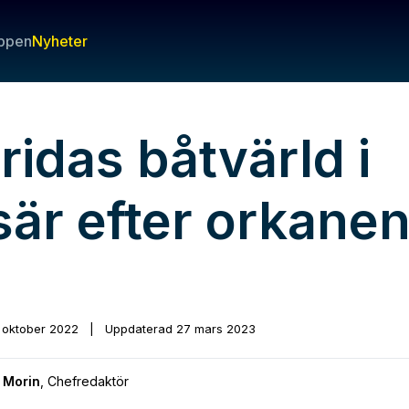
ppen
Nyheter
ridas båtvärld i
sär efter orkane
n
 oktober 2022
|
Uppdaterad
27 mars 2023
 Morin
,
Chefredaktör