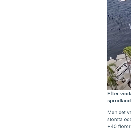
Efter vind
sprudlande
Men det v
största öd
+40 florer