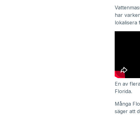
Vattenmass
har varken
lokalisera
En av fler
Florida.
Många Flor
säger att d