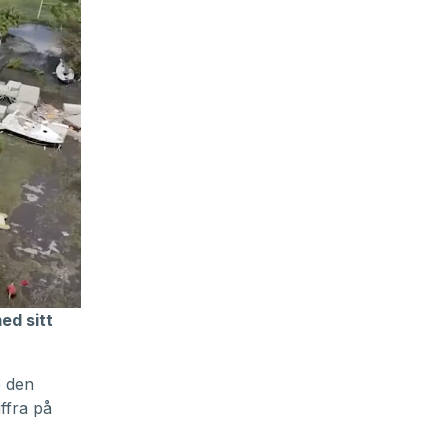
ed sitt
e den
ffra på