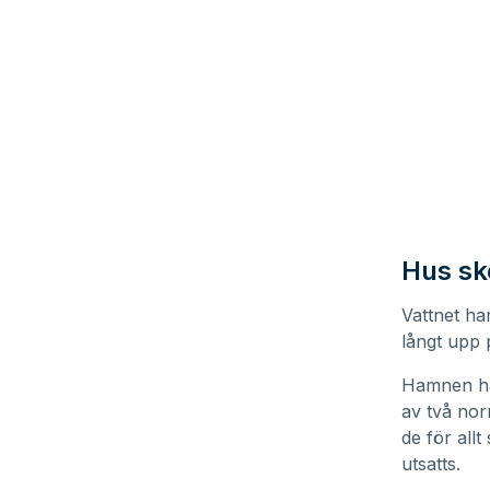
Hus skö
Vattnet ha
långt upp p
Hamnen ha
av två nor
de för allt
utsatts.