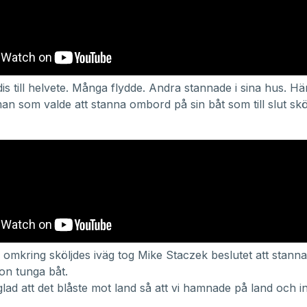
is till helvete. Många flydde. Andra stannade i sina hus. Här
man som valde att stanna ombord på sin båt som till slut sk
omkring sköljdes iväg tog Mike Staczek beslutet att stan
ton tunga båt.
lad att det blåste mot land så att vi hamnade på land och int