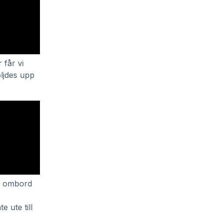
 får vi
öljdes upp
na ombord
e ute till