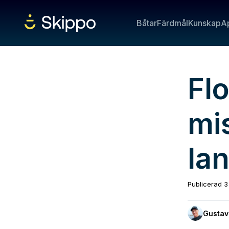
Båtar
Färdmål
Kunskap
A
Flo
mi
Ia
Publicerad
3
Gustav