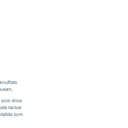
knuffats
 husen
.
 som drivs
sida tackar
nställda som