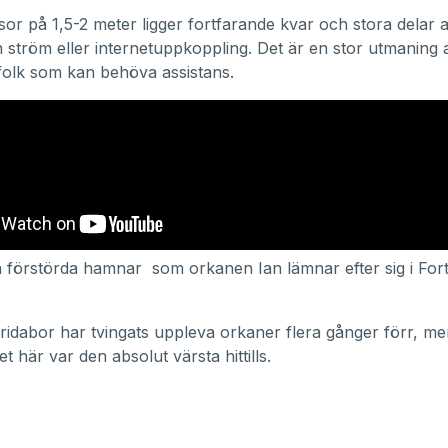
or på 1,5-2 meter ligger fortfarande kvar och stora delar a
 ström eller internetuppkoppling. Det är en stor utmaning a
 folk som kan behöva assistans.
a förstörda hamnar som orkanen Ian lämnar efter sig i For
idabor har tvingats uppleva orkaner flera gånger förr, me
et här var den absolut värsta hittills.