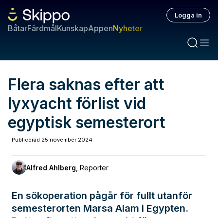
Logga in
Båtar
Färdmål
Kunskap
Appen
Nyheter
Flera saknas efter att
lyxyacht förlist vid
egyptisk semesterort
Publicerad
25 november 2024
Alfred Ahlberg
,
Reporter
En sökoperation pågår för fullt utanför
semesterorten Marsa Alam i Egypten.