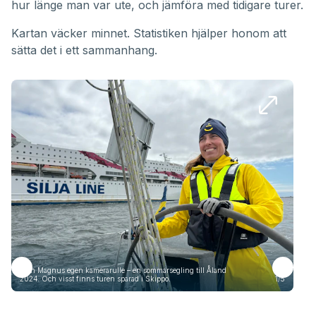
hur länge man var ute, och jämföra med tidigare turer.
Kartan väcker minnet. Statistiken hjälper honom att
sätta det i ett sammanhang.
Från Magnus egen kamerarulle – en sommarsegling till Åland
Frå
2024. Och visst finns turen sparad i Skippo.
1/5
2024