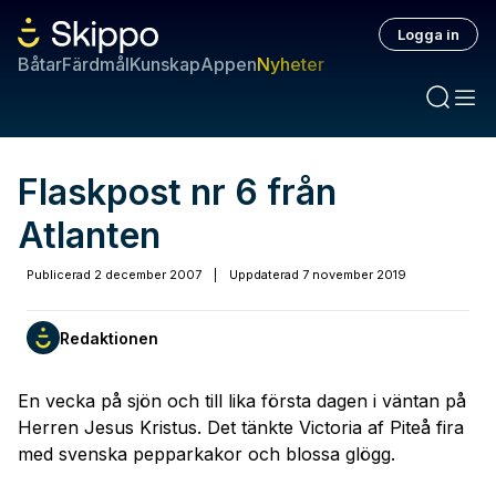
Logga in
Båtar
Färdmål
Kunskap
Appen
Nyheter
Flaskpost nr 6 från
Atlanten
Publicerad
2 december 2007
|
Uppdaterad
7 november 2019
Redaktionen
En vecka på sjön och till lika första dagen i väntan på
Herren Jesus Kristus. Det tänkte Victoria af Piteå fira
med svenska pepparkakor och blossa glögg.