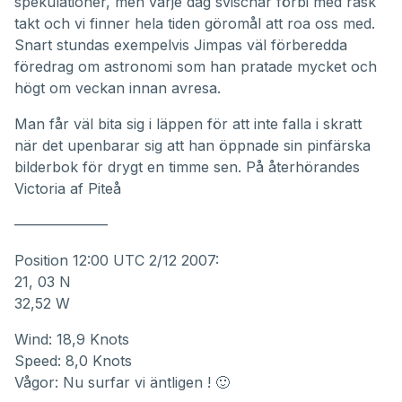
spekulationer, men varje dag svischar förbi med rask
takt och vi finner hela tiden göromål att roa oss med.
Snart stundas exempelvis Jimpas väl förberedda
föredrag om astronomi som han pratade mycket och
högt om veckan innan avresa.
Man får väl bita sig i läppen för att inte falla i skratt
när det upenbarar sig att han öppnade sin pinfärska
bilderbok för drygt en timme sen. På återhörandes
Victoria af Piteå
——————–
Position 12:00 UTC 2/12 2007:
21, 03 N
32,52 W
Wind: 18,9 Knots
Speed: 8,0 Knots
Vågor: Nu surfar vi äntligen ! 🙂