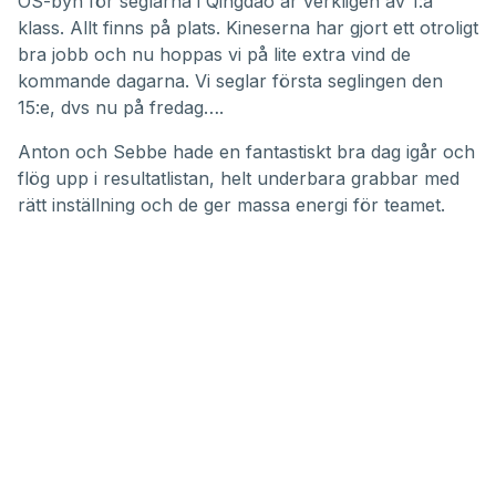
OS-byn för seglarna i Qingdao är verkligen av 1:a
klass. Allt finns på plats. Kineserna har gjort ett otroligt
bra jobb och nu hoppas vi på lite extra vind de
kommande dagarna. Vi seglar första seglingen den
15:e, dvs nu på fredag….
Anton och Sebbe hade en fantastiskt bra dag igår och
flög upp i resultatlistan, helt underbara grabbar med
rätt inställning och de ger massa energi för teamet.