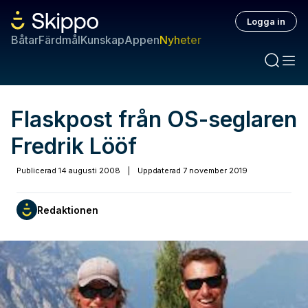
Logga in
Båtar
Färdmål
Kunskap
Appen
Nyheter
Flaskpost från OS-seglaren
Fredrik Lööf
Publicerad
14 augusti 2008
|
Uppdaterad
7 november 2019
Redaktionen