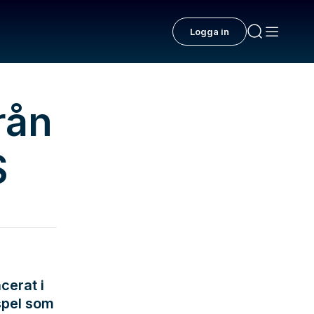
Logga in
rån
S
cerat i
dspel som