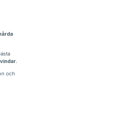
 hårda
bästa
 vindar
.
son och