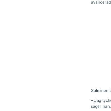
avancerade
Salminen ä
– Jag tycke
säger han.