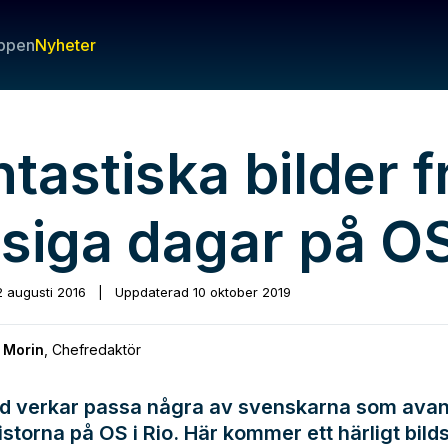
ppen
Nyheter
tastiska bilder f
åsiga dagar på O
2 augusti 2016
|
Uppdaterad
10 oktober 2019
 Morin
,
Chefredaktör
nd verkar passa några av svenskarna som avan
listorna på OS i Rio. Här kommer ett härligt bil