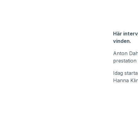
Här inter
vinden.
Anton Dahl
prestation
Idag start
Hanna Klin