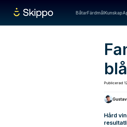
Båtar
Färdmål
Kunskap
A
Fan
bl
Publicerad
1
Gustav
Hård vi
resultat