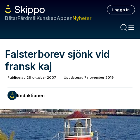
Logga in
Båtar
Färdmål
Kunskap
Appen
Nyheter
Falsterborev sjönk vid
fransk kaj
Publicerad
29 oktober 2007
|
Uppdaterad
7 november 2019
Redaktionen