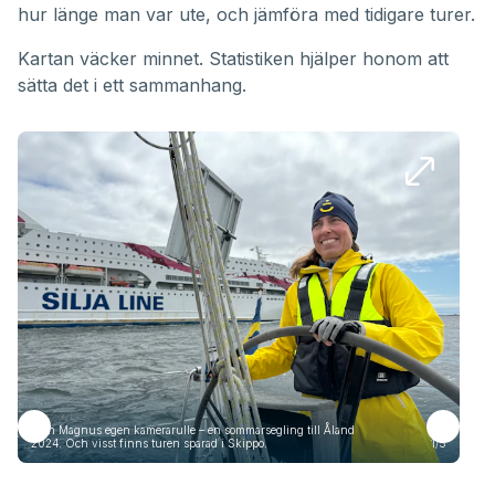
hur länge man var ute, och jämföra med tidigare turer.
Kartan väcker minnet. Statistiken hjälper honom att
sätta det i ett sammanhang.
Från Magnus egen kamerarulle – en sommarsegling till Åland
Frå
2024. Och visst finns turen sparad i Skippo.
1/5
2024